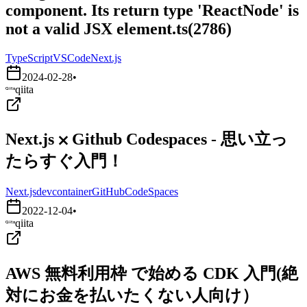
component. Its return type 'ReactNode' is
not a valid JSX element.ts(2786)
TypeScript
VSCode
Next.js
2024-02-28
•
qiita
Next.js ⨉ Github Codespaces - 思い立っ
たらすぐ入門！
Next.js
devcontainer
GitHubCodeSpaces
2022-12-04
•
qiita
AWS 無料利用枠 で始める CDK 入門(絶
対にお金を払いたくない人向け）