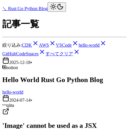
＼ Rust Go Python Blog
記事一覧
絞り込み:
CDK
AWS
VSCode
hello-world
GitHubCodeSpaces
すべてクリア
2025-12-18
•
notion
Hello World Rust Go Python Blog
hello-world
2024-07-14
•
qiita
'Image' cannot be used as a JSX