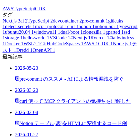
AWS
TypeScript
CDK
タグ
Next.js
3
ai
2
TypeScript
2
devcontainer
2
pre-commit
1
gitleaks
1
detect-secrets
1
mcp
1
protocol
1
curl
1
notion
1
notion-api
1
typescript
1
ubuntu20.04
1
windows11
1
dual-boot
1
clonezilla
1
gparted
1
ssd
1
storage
1
hello-world
1
VSCode
1
#Next.js
1
#Vercel
1
#tailwindcss
1
Docker
1
WSL2
1
GitHubCodeSpaces
1
AWS
1
CDK
1
Node.js
1
テ
スト
1
Dredd
1
OpenAPI
1
最新記事
2026-05-23
pre-commit のススメ - AI による情報漏洩を防ぐ
2026-03-20
curl 使って MCP クライアントの気持ちを理解した
2026-02-04
Notion テーブル(表)をHTMLに変換するコード例
2026-01-27