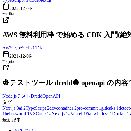
TypeScript
VSCode
Next.js
2022-12-04
•
qiita
AWS 無料利用枠 で始める CDK 入門
AWS
TypeScript
CDK
2021-12-06
•
qiita
👷テストツール dredd👷 openapi
Node.js
テスト
Dredd
OpenAPI
タグ
Next.js
3
ai
2
TypeScript
2
devcontainer
2
pre-commit
1
gitleaks
1
detect-
1
hello-world
1
VSCode
1
#Next.js
1
#Vercel
1
#tailwindcss
1
Docker
1
最新記事
2026-05-23