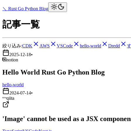
＼ Rust Go Python Blog
記事一覧
絞り込み:
CDK
AWS
VSCode
hello-world
Dredd
2025-12-18
•
notion
Hello World Rust Go Python Blog
hello-world
2024-07-14
•
qiita
'Image' cannot be used as a JSX component.