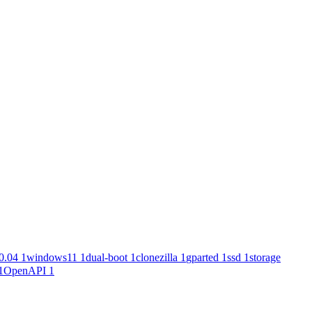
0.04
1
windows11
1
dual-boot
1
clonezilla
1
gparted
1
ssd
1
storage
1
OpenAPI
1