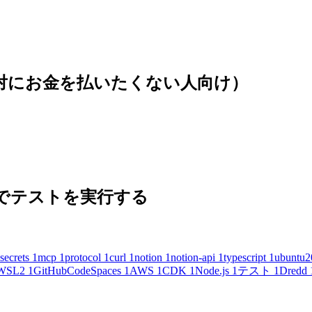
(絶対にお金を払いたくない人向け）
 の内容でテストを実行する
secrets
1
mcp
1
protocol
1
curl
1
notion
1
notion-api
1
typescript
1
ubuntu2
WSL2
1
GitHubCodeSpaces
1
AWS
1
CDK
1
Node.js
1
テスト
1
Dredd