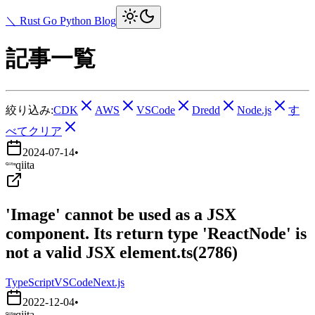
＼ Rust Go Python Blog
記事一覧
絞り込み:
CDK
AWS
VSCode
Dredd
Node.js
す
べてクリア
2024-07-14
•
qiita
'Image' cannot be used as a JSX
component. Its return type 'ReactNode' is
not a valid JSX element.ts(2786)
TypeScript
VSCode
Next.js
2022-12-04
•
qiita