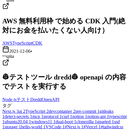
AWS 無料利用枠 で始める CDK 入門(絶
対にお金を払いたくない人向け）
AWS
TypeScript
CDK
2021-12-06
•
qiita
👷テストツール dredd👷 openapi の内容
でテストを実行する
Node.js
テスト
Dredd
OpenAPI
タグ
Next.js
3
ai
2
TypeScript
2
devcontainer
2
pre-commit
1
gitleaks
1
detect-secrets
1
mcp
1
protocol
1
curl
1
notion
1
notion-api
1
typescript
1
ubuntu20.04
1
windows11
1
dual-boot
1
clonezilla
1
gparted
1
ssd
1
storage
1
hello-world
1
VSCode
1
#Next.js
1
#Vercel
1
#tailwindcss