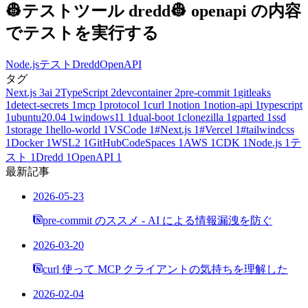
👷テストツール dredd👷 openapi の内容
でテストを実行する
Node.js
テスト
Dredd
OpenAPI
タグ
Next.js
3
ai
2
TypeScript
2
devcontainer
2
pre-commit
1
gitleaks
1
detect-secrets
1
mcp
1
protocol
1
curl
1
notion
1
notion-api
1
typescript
1
ubuntu20.04
1
windows11
1
dual-boot
1
clonezilla
1
gparted
1
ssd
1
storage
1
hello-world
1
VSCode
1
#Next.js
1
#Vercel
1
#tailwindcss
1
Docker
1
WSL2
1
GitHubCodeSpaces
1
AWS
1
CDK
1
Node.js
1
テ
スト
1
Dredd
1
OpenAPI
1
最新記事
2026-05-23
pre-commit のススメ - AI による情報漏洩を防ぐ
2026-03-20
curl 使って MCP クライアントの気持ちを理解した
2026-02-04