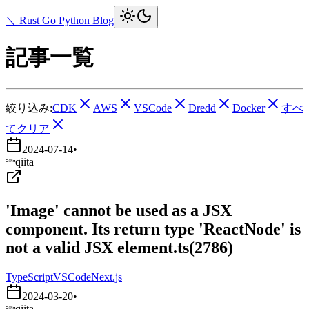
＼ Rust Go Python Blog
記事一覧
絞り込み:
CDK
AWS
VSCode
Dredd
Docker
すべ
てクリア
2024-07-14
•
qiita
'Image' cannot be used as a JSX
component. Its return type 'ReactNode' is
not a valid JSX element.ts(2786)
TypeScript
VSCode
Next.js
2024-03-20
•
qiita