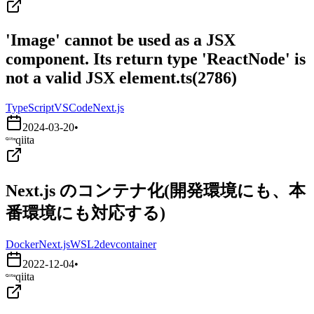
'Image' cannot be used as a JSX
component. Its return type 'ReactNode' is
not a valid JSX element.ts(2786)
TypeScript
VSCode
Next.js
2024-03-20
•
qiita
Next.js のコンテナ化(開発環境にも、本
番環境にも対応する)
Docker
Next.js
WSL2
devcontainer
2022-12-04
•
qiita