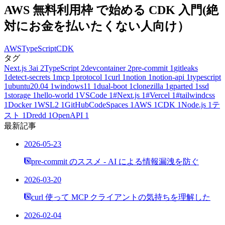
AWS 無料利用枠 で始める CDK 入門(絶
対にお金を払いたくない人向け）
AWS
TypeScript
CDK
タグ
Next.js
3
ai
2
TypeScript
2
devcontainer
2
pre-commit
1
gitleaks
1
detect-secrets
1
mcp
1
protocol
1
curl
1
notion
1
notion-api
1
typescript
1
ubuntu20.04
1
windows11
1
dual-boot
1
clonezilla
1
gparted
1
ssd
1
storage
1
hello-world
1
VSCode
1
#Next.js
1
#Vercel
1
#tailwindcss
1
Docker
1
WSL2
1
GitHubCodeSpaces
1
AWS
1
CDK
1
Node.js
1
テ
スト
1
Dredd
1
OpenAPI
1
最新記事
2026-05-23
pre-commit のススメ - AI による情報漏洩を防ぐ
2026-03-20
curl 使って MCP クライアントの気持ちを理解した
2026-02-04