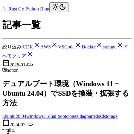
＼ Rust Go Python Blog
記事一覧
絞り込み:
CDK
AWS
VSCode
Docker
storage
す
べてクリア
2026-01-04
•
notion
デュアルブート環境（Windows 11 +
Ubuntu 24.04）でSSDを換装・拡張する
方法
ubuntu20.04
windows11
dual-boot
clonezilla
gparted
ssd
storage
2024-07-14
•
qiita