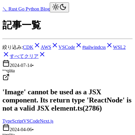
＼ Rust Go Python Blog
記事一覧
絞り込み:
CDK
AWS
VSCode
#tailwindcss
WSL2
すべてクリア
2024-07-14
•
qiita
'Image' cannot be used as a JSX
component. Its return type 'ReactNode' is
not a valid JSX element.ts(2786)
TypeScript
VSCode
Next.js
2024-04-06
•
qiita