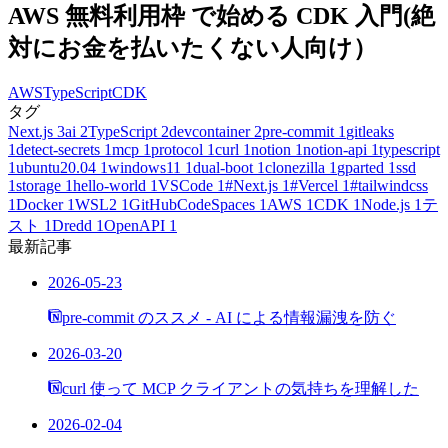
AWS 無料利用枠 で始める CDK 入門(絶
対にお金を払いたくない人向け）
AWS
TypeScript
CDK
タグ
Next.js
3
ai
2
TypeScript
2
devcontainer
2
pre-commit
1
gitleaks
1
detect-secrets
1
mcp
1
protocol
1
curl
1
notion
1
notion-api
1
typescript
1
ubuntu20.04
1
windows11
1
dual-boot
1
clonezilla
1
gparted
1
ssd
1
storage
1
hello-world
1
VSCode
1
#Next.js
1
#Vercel
1
#tailwindcss
1
Docker
1
WSL2
1
GitHubCodeSpaces
1
AWS
1
CDK
1
Node.js
1
テ
スト
1
Dredd
1
OpenAPI
1
最新記事
2026-05-23
pre-commit のススメ - AI による情報漏洩を防ぐ
2026-03-20
curl 使って MCP クライアントの気持ちを理解した
2026-02-04