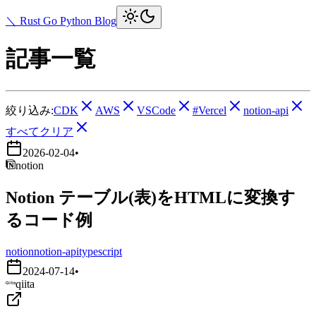
＼ Rust Go Python Blog
記事一覧
絞り込み:
CDK
AWS
VSCode
#Vercel
notion-api
すべてクリア
2026-02-04
•
notion
Notion テーブル(表)をHTMLに変換す
るコード例
notion
notion-api
typescript
2024-07-14
•
qiita