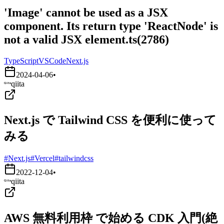
'Image' cannot be used as a JSX
component. Its return type 'ReactNode' is
not a valid JSX element.ts(2786)
TypeScript
VSCode
Next.js
2024-04-06
•
qiita
Next.js で Tailwind CSS を便利に使って
みる
#Next.js
#Vercel
#tailwindcss
2022-12-04
•
qiita
AWS 無料利用枠 で始める CDK 入門(絶