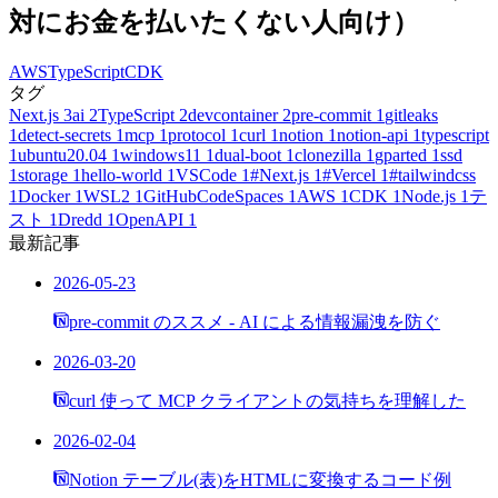
対にお金を払いたくない人向け）
AWS
TypeScript
CDK
タグ
Next.js
3
ai
2
TypeScript
2
devcontainer
2
pre-commit
1
gitleaks
1
detect-secrets
1
mcp
1
protocol
1
curl
1
notion
1
notion-api
1
typescript
1
ubuntu20.04
1
windows11
1
dual-boot
1
clonezilla
1
gparted
1
ssd
1
storage
1
hello-world
1
VSCode
1
#Next.js
1
#Vercel
1
#tailwindcss
1
Docker
1
WSL2
1
GitHubCodeSpaces
1
AWS
1
CDK
1
Node.js
1
テ
スト
1
Dredd
1
OpenAPI
1
最新記事
2026-05-23
pre-commit のススメ - AI による情報漏洩を防ぐ
2026-03-20
curl 使って MCP クライアントの気持ちを理解した
2026-02-04
Notion テーブル(表)をHTMLに変換するコード例