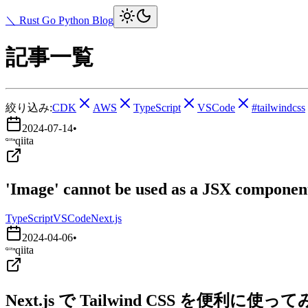
＼ Rust Go Python Blog
記事一覧
絞り込み:
CDK
AWS
TypeScript
VSCode
#tailwindcss
2024-07-14
•
qiita
'Image' cannot be used as a JSX component.
TypeScript
VSCode
Next.js
2024-04-06
•
qiita
Next.js で Tailwind CSS を便利に使っ