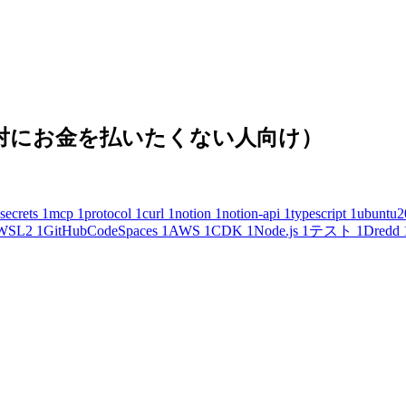
(絶対にお金を払いたくない人向け）
secrets
1
mcp
1
protocol
1
curl
1
notion
1
notion-api
1
typescript
1
ubuntu2
WSL2
1
GitHubCodeSpaces
1
AWS
1
CDK
1
Node.js
1
テスト
1
Dredd