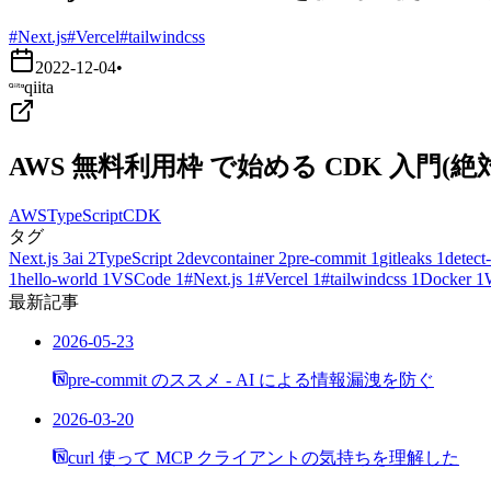
#Next.js
#Vercel
#tailwindcss
2022-12-04
•
qiita
AWS 無料利用枠 で始める CDK 入門
AWS
TypeScript
CDK
タグ
Next.js
3
ai
2
TypeScript
2
devcontainer
2
pre-commit
1
gitleaks
1
detect-
1
hello-world
1
VSCode
1
#Next.js
1
#Vercel
1
#tailwindcss
1
Docker
1
最新記事
2026-05-23
pre-commit のススメ - AI による情報漏洩を防ぐ
2026-03-20
curl 使って MCP クライアントの気持ちを理解した