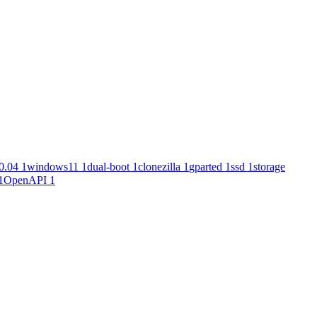
0.04
1
windows11
1
dual-boot
1
clonezilla
1
gparted
1
ssd
1
storage
1
OpenAPI
1