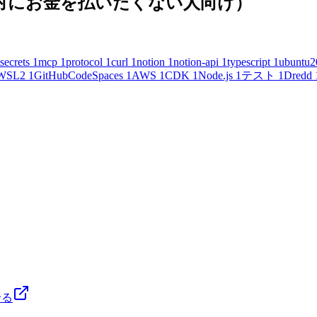
(絶対にお金を払いたくない人向け）
secrets
1
mcp
1
protocol
1
curl
1
notion
1
notion-api
1
typescript
1
ubuntu2
WSL2
1
GitHubCodeSpaces
1
AWS
1
CDK
1
Node.js
1
テスト
1
Dredd
せる