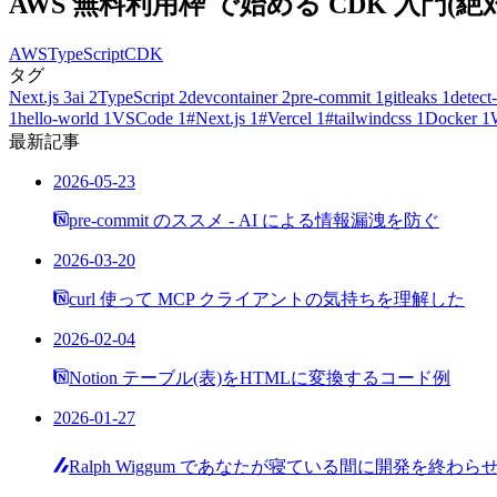
AWS 無料利用枠 で始める CDK 入門
AWS
TypeScript
CDK
タグ
Next.js
3
ai
2
TypeScript
2
devcontainer
2
pre-commit
1
gitleaks
1
detect-
1
hello-world
1
VSCode
1
#Next.js
1
#Vercel
1
#tailwindcss
1
Docker
1
最新記事
2026-05-23
pre-commit のススメ - AI による情報漏洩を防ぐ
2026-03-20
curl 使って MCP クライアントの気持ちを理解した
2026-02-04
Notion テーブル(表)をHTMLに変換するコード例
2026-01-27
Ralph Wiggum であなたが寝ている間に開発を終わら