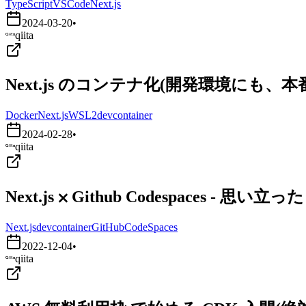
TypeScript
VSCode
Next.js
2024-03-20
•
qiita
Next.js のコンテナ化(開発環境にも、
Docker
Next.js
WSL2
devcontainer
2024-02-28
•
qiita
Next.js ⨉ Github Codespaces - 
Next.js
devcontainer
GitHubCodeSpaces
2022-12-04
•
qiita