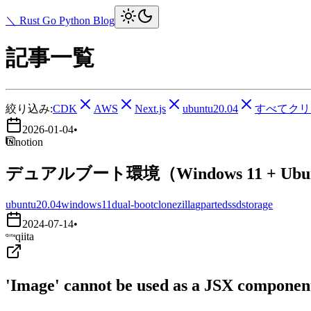
＼ Rust Go Python Blog
記事一覧
絞り込み:
CDK
AWS
Next.js
ubuntu20.04
すべてクリ
2026-01-04
•
notion
デュアルブート環境（Windows 11 + Ub
ubuntu20.04
windows11
dual-boot
clonezilla
gparted
ssd
storage
2024-07-14
•
qiita
'Image' cannot be used as a JSX component.