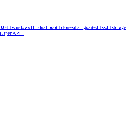
0.04
1
windows11
1
dual-boot
1
clonezilla
1
gparted
1
ssd
1
storage
1
OpenAPI
1