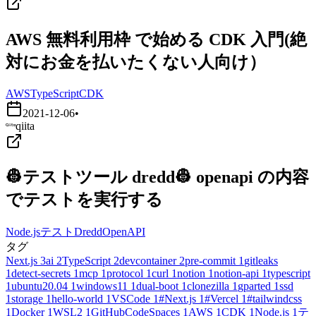
AWS 無料利用枠 で始める CDK 入門(絶
対にお金を払いたくない人向け）
AWS
TypeScript
CDK
2021-12-06
•
qiita
👷テストツール dredd👷 openapi の内容
でテストを実行する
Node.js
テスト
Dredd
OpenAPI
タグ
Next.js
3
ai
2
TypeScript
2
devcontainer
2
pre-commit
1
gitleaks
1
detect-secrets
1
mcp
1
protocol
1
curl
1
notion
1
notion-api
1
typescript
1
ubuntu20.04
1
windows11
1
dual-boot
1
clonezilla
1
gparted
1
ssd
1
storage
1
hello-world
1
VSCode
1
#Next.js
1
#Vercel
1
#tailwindcss
1
Docker
1
WSL2
1
GitHubCodeSpaces
1
AWS
1
CDK
1
Node.js
1
テ