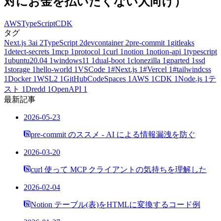
対にお金を払いたくない人向け）
AWS
TypeScript
CDK
タグ
Next.js
3
ai
2
TypeScript
2
devcontainer
2
pre-commit
1
gitleaks
1
detect-secrets
1
mcp
1
protocol
1
curl
1
notion
1
notion-api
1
typescript
1
ubuntu20.04
1
windows11
1
dual-boot
1
clonezilla
1
gparted
1
ssd
1
storage
1
hello-world
1
VSCode
1
#Next.js
1
#Vercel
1
#tailwindcss
1
Docker
1
WSL2
1
GitHubCodeSpaces
1
AWS
1
CDK
1
Node.js
1
テ
スト
1
Dredd
1
OpenAPI
1
最新記事
2026-05-23
pre-commit のススメ - AI による情報漏洩を防ぐ
2026-03-20
curl 使って MCP クライアントの気持ちを理解した
2026-02-04
Notion テーブル(表)をHTMLに変換するコード例