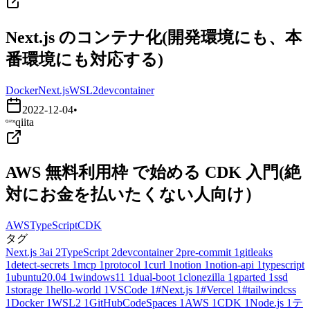
Next.js のコンテナ化(開発環境にも、本
番環境にも対応する)
Docker
Next.js
WSL2
devcontainer
2022-12-04
•
qiita
AWS 無料利用枠 で始める CDK 入門(絶
対にお金を払いたくない人向け）
AWS
TypeScript
CDK
タグ
Next.js
3
ai
2
TypeScript
2
devcontainer
2
pre-commit
1
gitleaks
1
detect-secrets
1
mcp
1
protocol
1
curl
1
notion
1
notion-api
1
typescript
1
ubuntu20.04
1
windows11
1
dual-boot
1
clonezilla
1
gparted
1
ssd
1
storage
1
hello-world
1
VSCode
1
#Next.js
1
#Vercel
1
#tailwindcss
1
Docker
1
WSL2
1
GitHubCodeSpaces
1
AWS
1
CDK
1
Node.js
1
テ