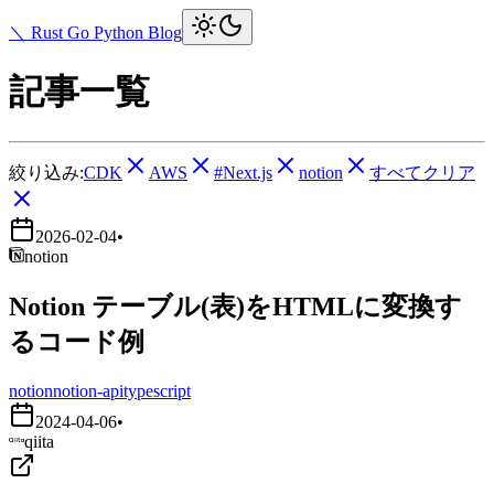
＼ Rust Go Python Blog
記事一覧
絞り込み:
CDK
AWS
#Next.js
notion
すべてクリア
2026-02-04
•
notion
Notion テーブル(表)をHTMLに変換す
るコード例
notion
notion-api
typescript
2024-04-06
•
qiita