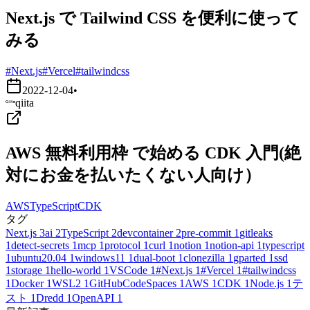
Next.js で Tailwind CSS を便利に使って
みる
#Next.js
#Vercel
#tailwindcss
2022-12-04
•
qiita
AWS 無料利用枠 で始める CDK 入門(絶
対にお金を払いたくない人向け）
AWS
TypeScript
CDK
タグ
Next.js
3
ai
2
TypeScript
2
devcontainer
2
pre-commit
1
gitleaks
1
detect-secrets
1
mcp
1
protocol
1
curl
1
notion
1
notion-api
1
typescript
1
ubuntu20.04
1
windows11
1
dual-boot
1
clonezilla
1
gparted
1
ssd
1
storage
1
hello-world
1
VSCode
1
#Next.js
1
#Vercel
1
#tailwindcss
1
Docker
1
WSL2
1
GitHubCodeSpaces
1
AWS
1
CDK
1
Node.js
1
テ
スト
1
Dredd
1
OpenAPI
1