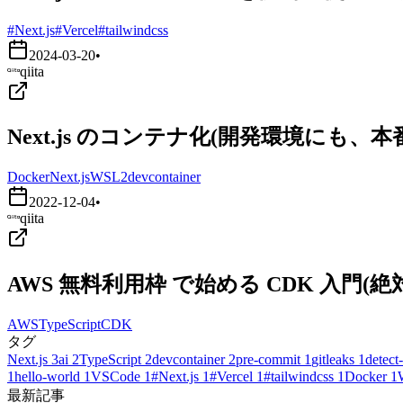
#Next.js
#Vercel
#tailwindcss
2024-03-20
•
qiita
Next.js のコンテナ化(開発環境にも、
Docker
Next.js
WSL2
devcontainer
2022-12-04
•
qiita
AWS 無料利用枠 で始める CDK 入門
AWS
TypeScript
CDK
タグ
Next.js
3
ai
2
TypeScript
2
devcontainer
2
pre-commit
1
gitleaks
1
detect-
1
hello-world
1
VSCode
1
#Next.js
1
#Vercel
1
#tailwindcss
1
Docker
1
最新記事