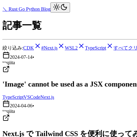
＼ Rust Go Python Blog
記事一覧
絞り込み:
CDK
#Next.js
WSL2
TypeScript
すべてク
2024-07-14
•
qiita
'Image' cannot be used as a JSX component.
TypeScript
VSCode
Next.js
2024-04-06
•
qiita
Next.js で Tailwind CSS を便利に使っ