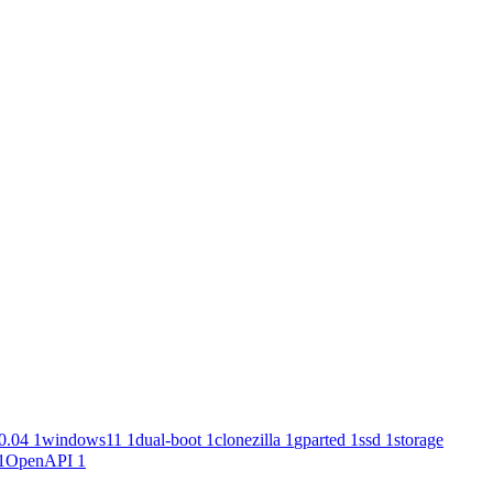
0.04
1
windows11
1
dual-boot
1
clonezilla
1
gparted
1
ssd
1
storage
1
OpenAPI
1