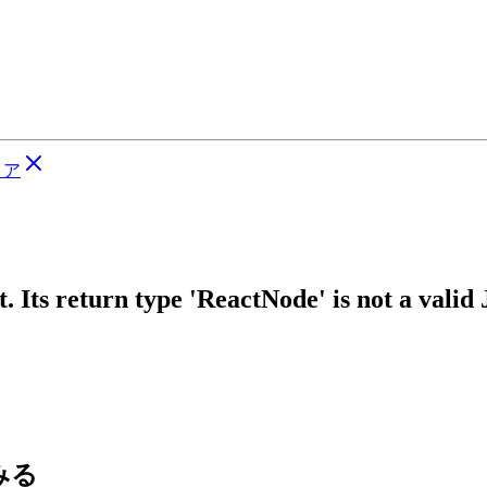
リア
 Its return type 'ReactNode' is not a valid
てみる