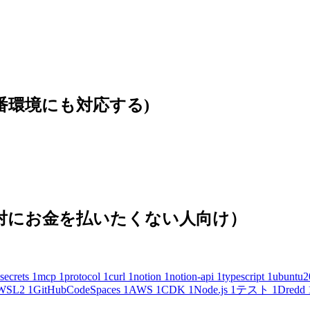
本番環境にも対応する)
(絶対にお金を払いたくない人向け）
secrets
1
mcp
1
protocol
1
curl
1
notion
1
notion-api
1
typescript
1
ubuntu2
WSL2
1
GitHubCodeSpaces
1
AWS
1
CDK
1
Node.js
1
テスト
1
Dredd