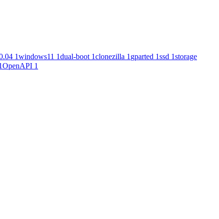
0.04
1
windows11
1
dual-boot
1
clonezilla
1
gparted
1
ssd
1
storage
1
OpenAPI
1