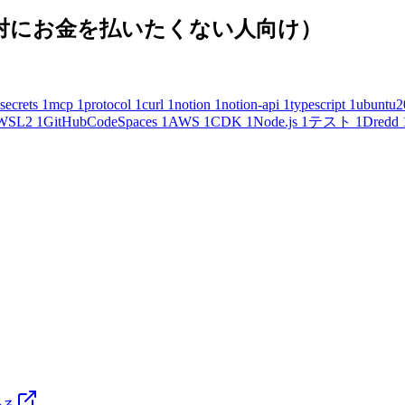
(絶対にお金を払いたくない人向け）
secrets
1
mcp
1
protocol
1
curl
1
notion
1
notion-api
1
typescript
1
ubuntu2
WSL2
1
GitHubCodeSpaces
1
AWS
1
CDK
1
Node.js
1
テスト
1
Dredd