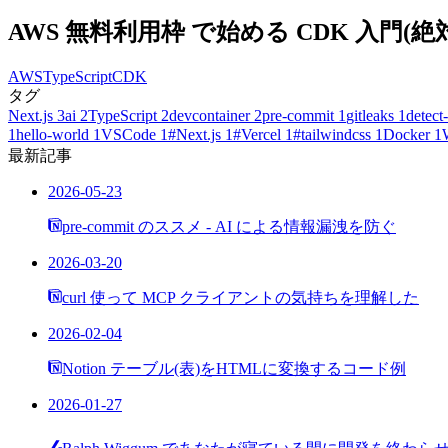
AWS 無料利用枠 で始める CDK 入門
AWS
TypeScript
CDK
タグ
Next.js
3
ai
2
TypeScript
2
devcontainer
2
pre-commit
1
gitleaks
1
detect-
1
hello-world
1
VSCode
1
#Next.js
1
#Vercel
1
#tailwindcss
1
Docker
1
最新記事
2026-05-23
pre-commit のススメ - AI による情報漏洩を防ぐ
2026-03-20
curl 使って MCP クライアントの気持ちを理解した
2026-02-04
Notion テーブル(表)をHTMLに変換するコード例
2026-01-27