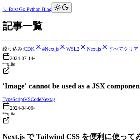
＼ Rust Go Python Blog
記事一覧
絞り込み:
CDK
#Next.js
WSL2
Next.js
すべてクリア
2024-07-14
•
qiita
'Image' cannot be used as a JSX component.
TypeScript
VSCode
Next.js
2024-04-06
•
qiita
Next.js で Tailwind CSS を便利に使っ