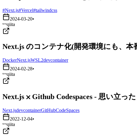
#Next.js
#Vercel
#tailwindcss
2024-03-20
•
qiita
Next.js のコンテナ化(開発環境にも、
Docker
Next.js
WSL2
devcontainer
2024-02-28
•
qiita
Next.js ⨉ Github Codespaces - 
Next.js
devcontainer
GitHubCodeSpaces
2022-12-04
•
qiita