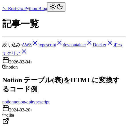
＼ Rust Go Python Blog
記事一覧
絞り込み:
AWS
typescript
devcontainer
Docker
すべ
てクリア
2026-02-04
•
notion
Notion テーブル(表)をHTMLに変換す
るコード例
notion
notion-api
typescript
2024-03-20
•
qiita