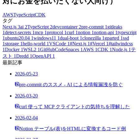
対にお金を払いたくない人向け）
AWS
TypeScript
CDK
タグ
Next.js
3
ai
2
TypeScript
2
devcontainer
2
pre-commit
1
gitleaks
1
detect-secrets
1
mcp
1
protocol
1
curl
1
notion
1
notion-api
1
typescript
1
ubuntu20.04
1
windows11
1
dual-boot
1
clonezilla
1
gparted
1
ssd
1
storage
1
hello-world
1
VSCode
1
#Next.js
1
#Vercel
1
#tailwindcss
1
Docker
1
WSL2
1
GitHubCodeSpaces
1
AWS
1
CDK
1
Node.js
1
テ
スト
1
Dredd
1
OpenAPI
1
最新記事
2026-05-23
pre-commit のススメ - AI による情報漏洩を防ぐ
2026-03-20
curl 使って MCP クライアントの気持ちを理解した
2026-02-04
Notion テーブル(表)をHTMLに変換するコード例