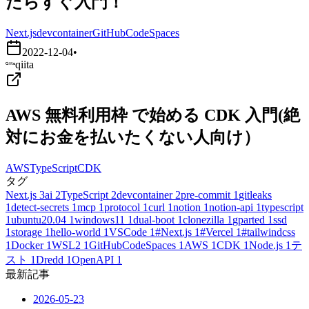
たらすぐ入門！
Next.js
devcontainer
GitHubCodeSpaces
2022-12-04
•
qiita
AWS 無料利用枠 で始める CDK 入門(絶
対にお金を払いたくない人向け）
AWS
TypeScript
CDK
タグ
Next.js
3
ai
2
TypeScript
2
devcontainer
2
pre-commit
1
gitleaks
1
detect-secrets
1
mcp
1
protocol
1
curl
1
notion
1
notion-api
1
typescript
1
ubuntu20.04
1
windows11
1
dual-boot
1
clonezilla
1
gparted
1
ssd
1
storage
1
hello-world
1
VSCode
1
#Next.js
1
#Vercel
1
#tailwindcss
1
Docker
1
WSL2
1
GitHubCodeSpaces
1
AWS
1
CDK
1
Node.js
1
テ
スト
1
Dredd
1
OpenAPI
1
最新記事
2026-05-23