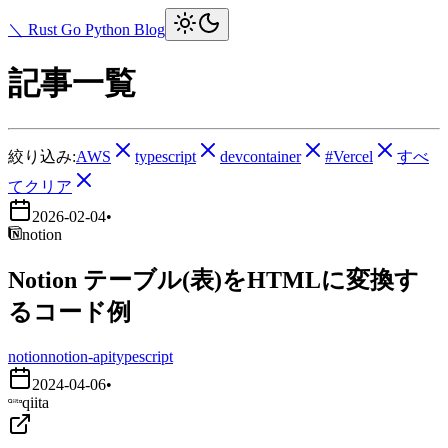
＼ Rust Go Python Blog
記事一覧
絞り込み:
AWS
typescript
devcontainer
#Vercel
すべ
てクリア
2026-02-04
•
notion
Notion テーブル(表)をHTMLに変換す
るコード例
notion
notion-api
typescript
2024-04-06
•
qiita