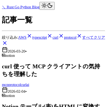
＼ Rust Go Python Blog
記事一覧
絞り込み:
AWS
typescript
curl
protocol
すべてクリア
2026-03-20
•
notion
curl 使って MCP クライアントの気持
ちを理解した
mcp
protocol
curl
ai
2026-02-04
•
notion
Notion テーブル(表)をHTMLに変換す