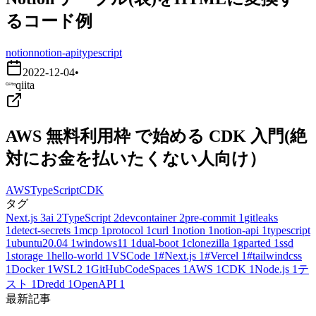
るコード例
notion
notion-api
typescript
2022-12-04
•
qiita
AWS 無料利用枠 で始める CDK 入門(絶
対にお金を払いたくない人向け）
AWS
TypeScript
CDK
タグ
Next.js
3
ai
2
TypeScript
2
devcontainer
2
pre-commit
1
gitleaks
1
detect-secrets
1
mcp
1
protocol
1
curl
1
notion
1
notion-api
1
typescript
1
ubuntu20.04
1
windows11
1
dual-boot
1
clonezilla
1
gparted
1
ssd
1
storage
1
hello-world
1
VSCode
1
#Next.js
1
#Vercel
1
#tailwindcss
1
Docker
1
WSL2
1
GitHubCodeSpaces
1
AWS
1
CDK
1
Node.js
1
テ
スト
1
Dredd
1
OpenAPI
1
最新記事