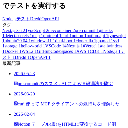
でテストを実行する
Node.js
テスト
Dredd
OpenAPI
タグ
Next.js
3
ai
2
TypeScript
2
devcontainer
2
pre-commit
1
gitleaks
1
detect-secrets
1
mcp
1
protocol
1
curl
1
notion
1
notion-api
1
typescript
1
ubuntu20.04
1
windows11
1
dual-boot
1
clonezilla
1
gparted
1
ssd
1
storage
1
hello-world
1
VSCode
1
#Next.js
1
#Vercel
1
#tailwindcss
1
Docker
1
WSL2
1
GitHubCodeSpaces
1
AWS
1
CDK
1
Node.js
1
テ
スト
1
Dredd
1
OpenAPI
1
最新記事
2026-05-23
pre-commit のススメ - AI による情報漏洩を防ぐ
2026-03-20
curl 使って MCP クライアントの気持ちを理解した
2026-02-04
Notion テーブル(表)をHTMLに変換するコード例