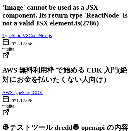
'Image' cannot be used as a JSX
component. Its return type 'ReactNode' is
not a valid JSX element.ts(2786)
TypeScript
VSCode
Next.js
2022-12-04
•
qiita
AWS 無料利用枠 で始める CDK 入門(絶
対にお金を払いたくない人向け）
AWS
TypeScript
CDK
2021-12-06
•
qiita
👷テストツール dredd👷 openapi の内容