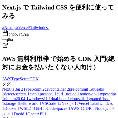
Next.js で Tailwind CSS を便利に使って
みる
#Next.js
#Vercel
#tailwindcss
2022-12-04
•
qiita
AWS 無料利用枠 で始める CDK 入門(絶
対にお金を払いたくない人向け）
AWS
TypeScript
CDK
タグ
Next.js
3
ai
2
TypeScript
2
devcontainer
2
pre-commit
1
gitleaks
1
detect-secrets
1
mcp
1
protocol
1
curl
1
notion
1
notion-api
1
typescript
1
ubuntu20.04
1
windows11
1
dual-boot
1
clonezilla
1
gparted
1
ssd
1
storage
1
hello-world
1
VSCode
1
#Next.js
1
#Vercel
1
#tailwindcss
1
Docker
1
WSL2
1
GitHubCodeSpaces
1
AWS
1
CDK
1
Node.js
1
テ
スト
1
Dredd
1
OpenAPI
1