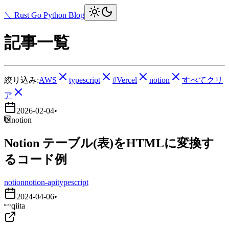
＼ Rust Go Python Blog
記事一覧
絞り込み:
AWS
typescript
#Vercel
notion
すべてクリ
ア
2026-02-04
•
notion
Notion テーブル(表)をHTMLに変換す
るコード例
notion
notion-api
typescript
2024-04-06
•
qiita