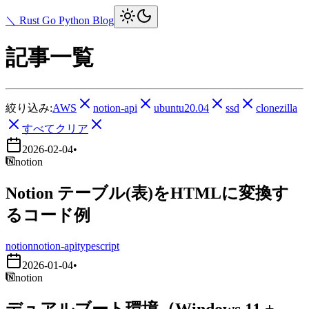
＼ Rust Go Python Blog
記事一覧
絞り込み:
AWS
notion-api
ubuntu20.04
ssd
clonezilla
すべてクリア
2026-02-04
•
notion
Notion テーブル(表)をHTMLに変換す
るコード例
notion
notion-api
typescript
2026-01-04
•
notion
デュアルブート環境（Windows 11 +