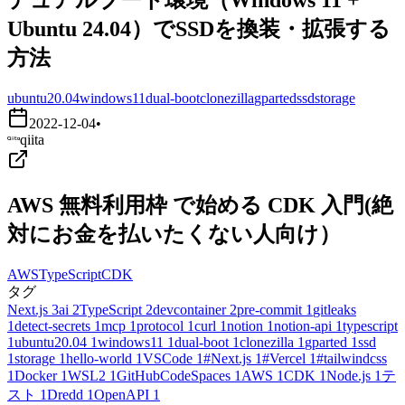
Ubuntu 24.04）でSSDを換装・拡張する
方法
ubuntu20.04
windows11
dual-boot
clonezilla
gparted
ssd
storage
2022-12-04
•
qiita
AWS 無料利用枠 で始める CDK 入門(絶
対にお金を払いたくない人向け）
AWS
TypeScript
CDK
タグ
Next.js
3
ai
2
TypeScript
2
devcontainer
2
pre-commit
1
gitleaks
1
detect-secrets
1
mcp
1
protocol
1
curl
1
notion
1
notion-api
1
typescript
1
ubuntu20.04
1
windows11
1
dual-boot
1
clonezilla
1
gparted
1
ssd
1
storage
1
hello-world
1
VSCode
1
#Next.js
1
#Vercel
1
#tailwindcss
1
Docker
1
WSL2
1
GitHubCodeSpaces
1
AWS
1
CDK
1
Node.js
1
テ
スト
1
Dredd
1
OpenAPI
1