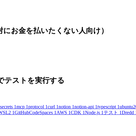
(絶対にお金を払いたくない人向け）
 の内容でテストを実行する
secrets
1
mcp
1
protocol
1
curl
1
notion
1
notion-api
1
typescript
1
ubuntu2
WSL2
1
GitHubCodeSpaces
1
AWS
1
CDK
1
Node.js
1
テスト
1
Dredd