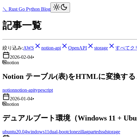
＼ Rust Go Python Blog
記事一覧
絞り込み:
AWS
notion-api
OpenAPI
storage
すべてク
2026-02-04
•
notion
Notion テーブル(表)をHTMLに変換す
notion
notion-api
typescript
2026-01-04
•
notion
デュアルブート環境（Windows 11 + Ub
ubuntu20.04
windows11
dual-boot
clonezilla
gparted
ssd
storage