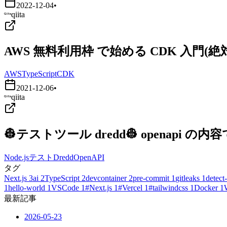
2022-12-04
•
qiita
AWS 無料利用枠 で始める CDK 入門
AWS
TypeScript
CDK
2021-12-06
•
qiita
👷テストツール dredd👷 openapi
Node.js
テスト
Dredd
OpenAPI
タグ
Next.js
3
ai
2
TypeScript
2
devcontainer
2
pre-commit
1
gitleaks
1
detect-
1
hello-world
1
VSCode
1
#Next.js
1
#Vercel
1
#tailwindcss
1
Docker
1
最新記事
2026-05-23