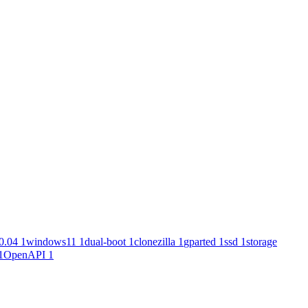
0.04
1
windows11
1
dual-boot
1
clonezilla
1
gparted
1
ssd
1
storage
1
OpenAPI
1