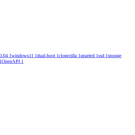
0.04
1
windows11
1
dual-boot
1
clonezilla
1
gparted
1
ssd
1
storage
1
OpenAPI
1