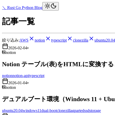
＼ Rust Go Python Blog
記事一覧
絞り込み:
AWS
notion
typescript
clonezilla
ubuntu20.04
2026-02-04
•
notion
Notion テーブル(表)をHTMLに変換す
notion
notion-api
typescript
2026-01-04
•
notion
デュアルブート環境（Windows 11 + Ub
ubuntu20.04
windows11
dual-boot
clonezilla
gparted
ssd
storage