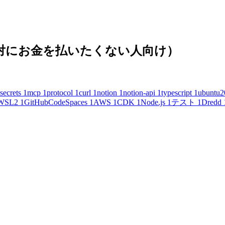
(絶対にお金を払いたくない人向け）
secrets
1
mcp
1
protocol
1
curl
1
notion
1
notion-api
1
typescript
1
ubuntu2
WSL2
1
GitHubCodeSpaces
1
AWS
1
CDK
1
Node.js
1
テスト
1
Dredd