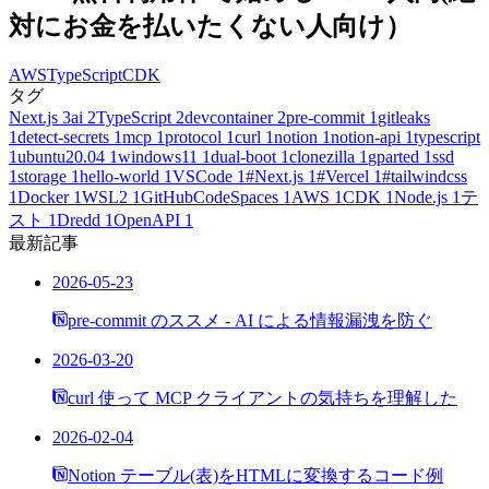
対にお金を払いたくない人向け）
AWS
TypeScript
CDK
タグ
Next.js
3
ai
2
TypeScript
2
devcontainer
2
pre-commit
1
gitleaks
1
detect-secrets
1
mcp
1
protocol
1
curl
1
notion
1
notion-api
1
typescript
1
ubuntu20.04
1
windows11
1
dual-boot
1
clonezilla
1
gparted
1
ssd
1
storage
1
hello-world
1
VSCode
1
#Next.js
1
#Vercel
1
#tailwindcss
1
Docker
1
WSL2
1
GitHubCodeSpaces
1
AWS
1
CDK
1
Node.js
1
テ
スト
1
Dredd
1
OpenAPI
1
最新記事
2026-05-23
pre-commit のススメ - AI による情報漏洩を防ぐ
2026-03-20
curl 使って MCP クライアントの気持ちを理解した
2026-02-04
Notion テーブル(表)をHTMLに変換するコード例