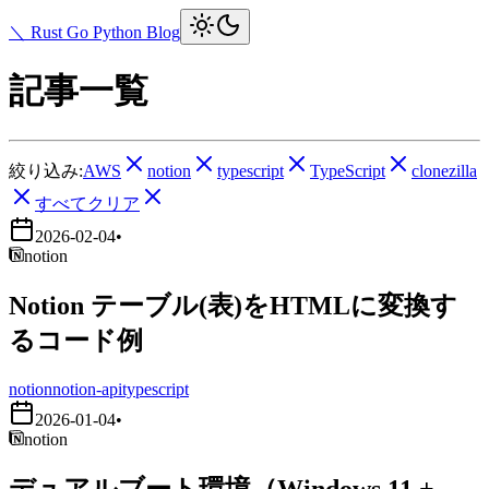
＼ Rust Go Python Blog
記事一覧
絞り込み:
AWS
notion
typescript
TypeScript
clonezilla
すべてクリア
2026-02-04
•
notion
Notion テーブル(表)をHTMLに変換す
るコード例
notion
notion-api
typescript
2026-01-04
•
notion
デュアルブート環境（Windows 11 +