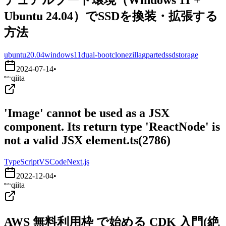
Ubuntu 24.04）でSSDを換装・拡張する
方法
ubuntu20.04
windows11
dual-boot
clonezilla
gparted
ssd
storage
2024-07-14
•
qiita
'Image' cannot be used as a JSX
component. Its return type 'ReactNode' is
not a valid JSX element.ts(2786)
TypeScript
VSCode
Next.js
2022-12-04
•
qiita
AWS 無料利用枠 で始める CDK 入門(絶