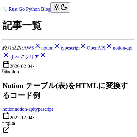
＼ Rust Go Python Blog
記事一覧
絞り込み:
AWS
notion
typescript
OpenAPI
notion-api
すべてクリア
2026-02-04
•
notion
Notion テーブル(表)をHTMLに変換す
るコード例
notion
notion-api
typescript
2022-12-04
•
qiita