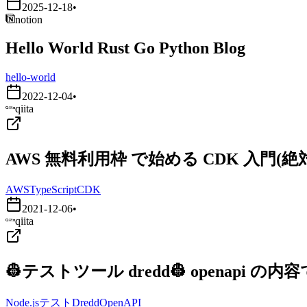
2025-12-18
•
notion
Hello World Rust Go Python Blog
hello-world
2022-12-04
•
qiita
AWS 無料利用枠 で始める CDK 入門
AWS
TypeScript
CDK
2021-12-06
•
qiita
👷テストツール dredd👷 openapi
Node.js
テスト
Dredd
OpenAPI