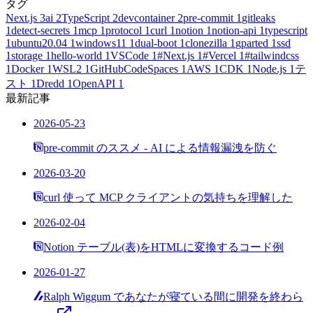
タグ
Next.js
3
ai
2
TypeScript
2
devcontainer
2
pre-commit
1
gitleaks
1
detect-secrets
1
mcp
1
protocol
1
curl
1
notion
1
notion-api
1
typescript
1
ubuntu20.04
1
windows11
1
dual-boot
1
clonezilla
1
gparted
1
ssd
1
storage
1
hello-world
1
VSCode
1
#Next.js
1
#Vercel
1
#tailwindcss
1
Docker
1
WSL2
1
GitHubCodeSpaces
1
AWS
1
CDK
1
Node.js
1
テ
スト
1
Dredd
1
OpenAPI
1
最新記事
2026-05-23
pre-commit のススメ - AI による情報漏洩を防ぐ
2026-03-20
curl 使って MCP クライアントの気持ちを理解した
2026-02-04
Notion テーブル(表)をHTMLに変換するコード例
2026-01-27
Ralph Wiggum であなたが寝ている間に開発を終わら