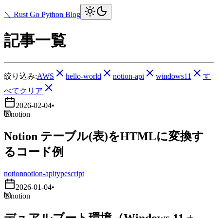
＼ Rust Go Python Blog
記事一覧
絞り込み:
AWS
hello-world
notion-api
windows11
す
べてクリア
2026-02-04
•
notion
Notion テーブル(表)をHTMLに変換す
るコード例
notion
notion-api
typescript
2026-01-04
•
notion
デュアルブート環境（Windows 11 +