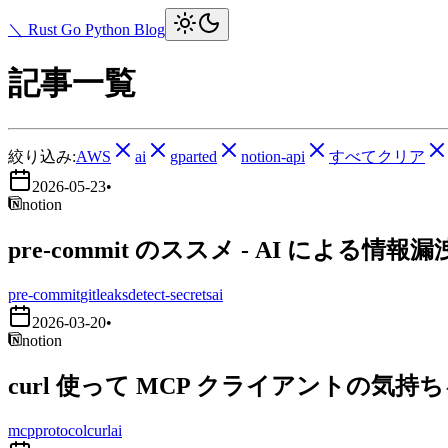
＼ Rust Go Python Blog
記事一覧
絞り込み:
AWS
ai
gparted
notion-api
すべてクリア
2026-05-23
•
notion
pre-commit のススメ - AI による情報
pre-commit
gitleaks
detect-secrets
ai
2026-03-20
•
notion
curl 使って MCP クライアントの気持
mcp
protocol
curl
ai