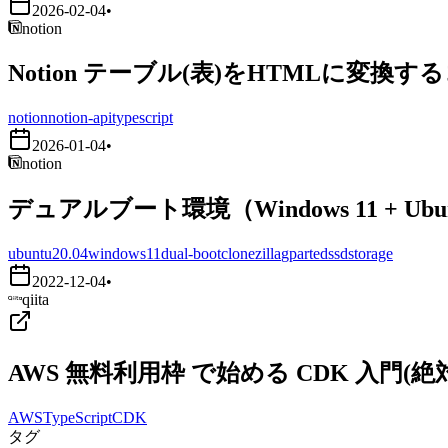
2026-02-04
•
notion
Notion テーブル(表)をHTMLに変換す
notion
notion-api
typescript
2026-01-04
•
notion
デュアルブート環境（Windows 11 + Ub
ubuntu20.04
windows11
dual-boot
clonezilla
gparted
ssd
storage
2022-12-04
•
qiita
AWS 無料利用枠 で始める CDK 入門
AWS
TypeScript
CDK
タグ