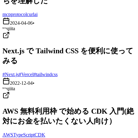
ちを理解した
mcp
protocol
curl
ai
2024-04-06
•
qiita
Next.js で Tailwind CSS を便利に使って
みる
#Next.js
#Vercel
#tailwindcss
2022-12-04
•
qiita
AWS 無料利用枠 で始める CDK 入門(絶
対にお金を払いたくない人向け）
AWS
TypeScript
CDK