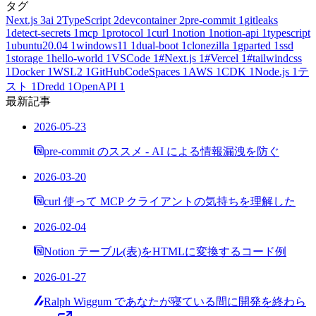
タグ
Next.js
3
ai
2
TypeScript
2
devcontainer
2
pre-commit
1
gitleaks
1
detect-secrets
1
mcp
1
protocol
1
curl
1
notion
1
notion-api
1
typescript
1
ubuntu20.04
1
windows11
1
dual-boot
1
clonezilla
1
gparted
1
ssd
1
storage
1
hello-world
1
VSCode
1
#Next.js
1
#Vercel
1
#tailwindcss
1
Docker
1
WSL2
1
GitHubCodeSpaces
1
AWS
1
CDK
1
Node.js
1
テ
スト
1
Dredd
1
OpenAPI
1
最新記事
2026-05-23
pre-commit のススメ - AI による情報漏洩を防ぐ
2026-03-20
curl 使って MCP クライアントの気持ちを理解した
2026-02-04
Notion テーブル(表)をHTMLに変換するコード例
2026-01-27
Ralph Wiggum であなたが寝ている間に開発を終わら