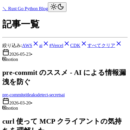
＼ Rust Go Python Blog
記事一覧
絞り込み:
AWS
ai
#Vercel
CDK
すべてクリア
2026-05-23
•
notion
pre-commit のススメ - AI による情報漏
洩を防ぐ
pre-commit
gitleaks
detect-secrets
ai
2026-03-20
•
notion
curl 使って MCP クライアントの気持