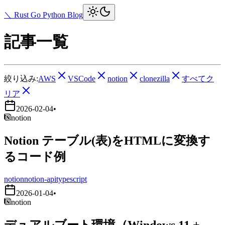
＼ Rust Go Python Blog
記事一覧
絞り込み:
AWS
VSCode
notion
clonezilla
すべてク
リア
2026-02-04
•
notion
Notion テーブル(表)をHTMLに変換す
るコード例
notion
notion-api
typescript
2026-01-04
•
notion
デュアルブート環境（Windows 11 +