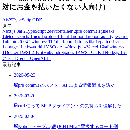
対にお金を払いたくない人向け）
AWS
TypeScript
CDK
タグ
Next.js
3
ai
2
TypeScript
2
devcontainer
2
pre-commit
1
gitleaks
1
detect-secrets
1
mcp
1
protocol
1
curl
1
notion
1
notion-api
1
typescript
1
ubuntu20.04
1
windows11
1
dual-boot
1
clonezilla
1
gparted
1
ssd
1
storage
1
hello-world
1
VSCode
1
#Next.js
1
#Vercel
1
#tailwindcss
1
Docker
1
WSL2
1
GitHubCodeSpaces
1
AWS
1
CDK
1
Node.js
1
テ
スト
1
Dredd
1
OpenAPI
1
最新記事
2026-05-23
pre-commit のススメ - AI による情報漏洩を防ぐ
2026-03-20
curl 使って MCP クライアントの気持ちを理解した
2026-02-04
Notion テーブル(表)をHTMLに変換するコード例