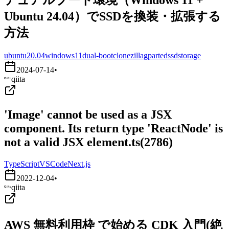
Ubuntu 24.04）でSSDを換装・拡張する
方法
ubuntu20.04
windows11
dual-boot
clonezilla
gparted
ssd
storage
2024-07-14
•
qiita
'Image' cannot be used as a JSX
component. Its return type 'ReactNode' is
not a valid JSX element.ts(2786)
TypeScript
VSCode
Next.js
2022-12-04
•
qiita
AWS 無料利用枠 で始める CDK 入門(絶