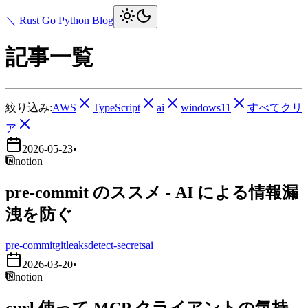
＼ Rust Go Python Blog
記事一覧
絞り込み:
AWS
TypeScript
ai
windows11
すべてクリ
ア
2026-05-23
•
notion
pre-commit のススメ - AI による情報漏
洩を防ぐ
pre-commit
gitleaks
detect-secrets
ai
2026-03-20
•
notion
curl 使って MCP クライアントの気持