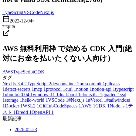
TypeScript
VSCode
Next.js
2022-12-04
•
qiita
AWS 無料利用枠 で始める CDK 入門(絶
対にお金を払いたくない人向け）
AWS
TypeScript
CDK
タグ
Next.js
3
ai
2
TypeScript
2
devcontainer
2
pre-commit
1
gitleaks
1
detect-secrets
1
mcp
1
protocol
1
curl
1
notion
1
notion-api
1
typescript
1
ubuntu20.04
1
windows11
1
dual-boot
1
clonezilla
1
gparted
1
ssd
1
storage
1
hello-world
1
VSCode
1
#Next.js
1
#Vercel
1
#tailwindcss
1
Docker
1
WSL2
1
GitHubCodeSpaces
1
AWS
1
CDK
1
Node.js
1
テ
スト
1
Dredd
1
OpenAPI
1
最新記事
2026-05-23