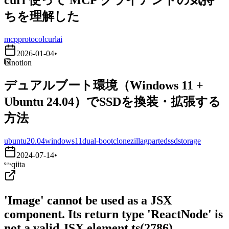
ちを理解した
mcp
protocol
curl
ai
2026-01-04
•
notion
デュアルブート環境（Windows 11 +
Ubuntu 24.04）でSSDを換装・拡張する
方法
ubuntu20.04
windows11
dual-boot
clonezilla
gparted
ssd
storage
2024-07-14
•
qiita
'Image' cannot be used as a JSX
component. Its return type 'ReactNode' is
not a valid JSX element.ts(2786)