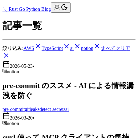
＼ Rust Go Python Blog
記事一覧
絞り込み:
AWS
TypeScript
ai
notion
すべてクリア
2026-05-23
•
notion
pre-commit のススメ - AI による情報漏
洩を防ぐ
pre-commit
gitleaks
detect-secrets
ai
2026-03-20
•
notion
curl 使って MCP クライアントの気持