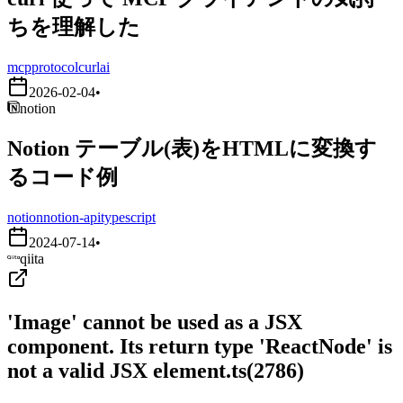
ちを理解した
mcp
protocol
curl
ai
2026-02-04
•
notion
Notion テーブル(表)をHTMLに変換す
るコード例
notion
notion-api
typescript
2024-07-14
•
qiita
'Image' cannot be used as a JSX
component. Its return type 'ReactNode' is
not a valid JSX element.ts(2786)