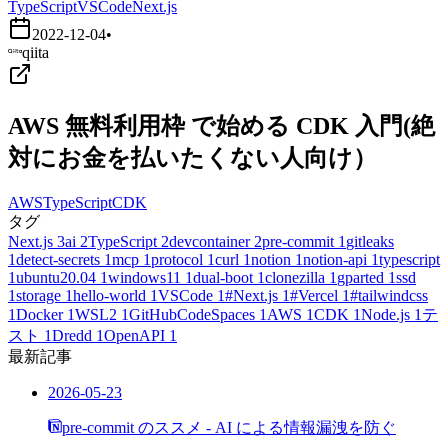
TypeScript
VSCode
Next.js
2022-12-04
•
qiita
AWS 無料利用枠 で始める CDK 入門(絶
対にお金を払いたくない人向け）
AWS
TypeScript
CDK
タグ
Next.js
3
ai
2
TypeScript
2
devcontainer
2
pre-commit
1
gitleaks
1
detect-secrets
1
mcp
1
protocol
1
curl
1
notion
1
notion-api
1
typescript
1
ubuntu20.04
1
windows11
1
dual-boot
1
clonezilla
1
gparted
1
ssd
1
storage
1
hello-world
1
VSCode
1
#Next.js
1
#Vercel
1
#tailwindcss
1
Docker
1
WSL2
1
GitHubCodeSpaces
1
AWS
1
CDK
1
Node.js
1
テ
スト
1
Dredd
1
OpenAPI
1
最新記事
2026-05-23
pre-commit のススメ - AI による情報漏洩を防ぐ