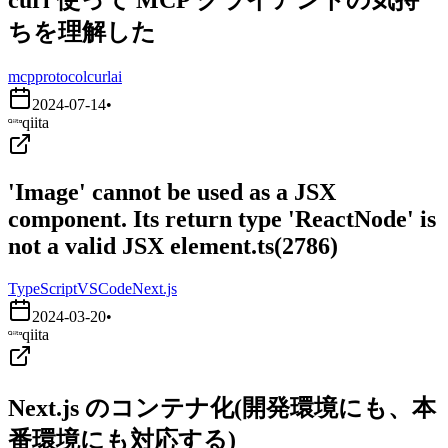
ちを理解した
mcp
protocol
curl
ai
2024-07-14
•
qiita
'Image' cannot be used as a JSX
component. Its return type 'ReactNode' is
not a valid JSX element.ts(2786)
TypeScript
VSCode
Next.js
2024-03-20
•
qiita
Next.js のコンテナ化(開発環境にも、本
番環境にも対応する)