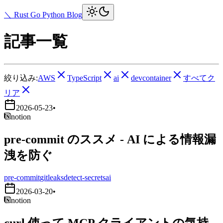
＼ Rust Go Python Blog
記事一覧
絞り込み:
AWS
TypeScript
ai
devcontainer
すべてク
リア
2026-05-23
•
notion
pre-commit のススメ - AI による情報漏
洩を防ぐ
pre-commit
gitleaks
detect-secrets
ai
2026-03-20
•
notion
curl 使って MCP クライアントの気持