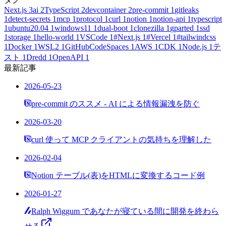
Next.js
3
ai
2
TypeScript
2
devcontainer
2
pre-commit
1
gitleaks
1
detect-secrets
1
mcp
1
protocol
1
curl
1
notion
1
notion-api
1
typescript
1
ubuntu20.04
1
windows11
1
dual-boot
1
clonezilla
1
gparted
1
ssd
1
storage
1
hello-world
1
VSCode
1
#Next.js
1
#Vercel
1
#tailwindcss
1
Docker
1
WSL2
1
GitHubCodeSpaces
1
AWS
1
CDK
1
Node.js
1
テ
スト
1
Dredd
1
OpenAPI
1
最新記事
2026-05-23
pre-commit のススメ - AI による情報漏洩を防ぐ
2026-03-20
curl 使って MCP クライアントの気持ちを理解した
2026-02-04
Notion テーブル(表)をHTMLに変換するコード例
2026-01-27
Ralph Wiggum であなたが寝ている間に開発を終わら