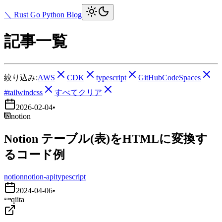
＼ Rust Go Python Blog
記事一覧
絞り込み:
AWS
CDK
typescript
GitHubCodeSpaces
#tailwindcss
すべてクリア
2026-02-04
•
notion
Notion テーブル(表)をHTMLに変換す
るコード例
notion
notion-api
typescript
2024-04-06
•
qiita