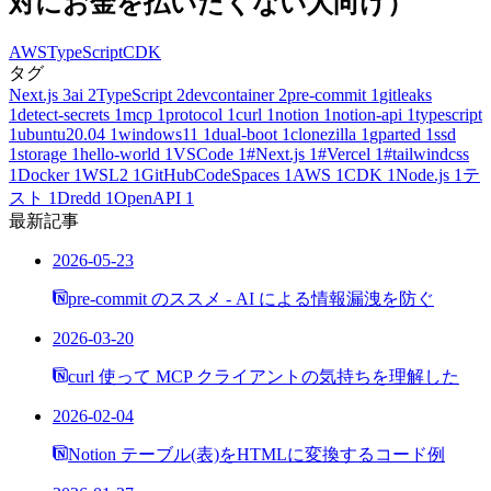
対にお金を払いたくない人向け）
AWS
TypeScript
CDK
タグ
Next.js
3
ai
2
TypeScript
2
devcontainer
2
pre-commit
1
gitleaks
1
detect-secrets
1
mcp
1
protocol
1
curl
1
notion
1
notion-api
1
typescript
1
ubuntu20.04
1
windows11
1
dual-boot
1
clonezilla
1
gparted
1
ssd
1
storage
1
hello-world
1
VSCode
1
#Next.js
1
#Vercel
1
#tailwindcss
1
Docker
1
WSL2
1
GitHubCodeSpaces
1
AWS
1
CDK
1
Node.js
1
テ
スト
1
Dredd
1
OpenAPI
1
最新記事
2026-05-23
pre-commit のススメ - AI による情報漏洩を防ぐ
2026-03-20
curl 使って MCP クライアントの気持ちを理解した
2026-02-04
Notion テーブル(表)をHTMLに変換するコード例