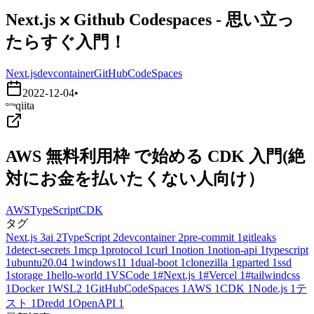
Next.js ⨉ Github Codespaces - 思い立っ
たらすぐ入門！
Next.js
devcontainer
GitHubCodeSpaces
2022-12-04
•
qiita
AWS 無料利用枠 で始める CDK 入門(絶
対にお金を払いたくない人向け）
AWS
TypeScript
CDK
タグ
Next.js
3
ai
2
TypeScript
2
devcontainer
2
pre-commit
1
gitleaks
1
detect-secrets
1
mcp
1
protocol
1
curl
1
notion
1
notion-api
1
typescript
1
ubuntu20.04
1
windows11
1
dual-boot
1
clonezilla
1
gparted
1
ssd
1
storage
1
hello-world
1
VSCode
1
#Next.js
1
#Vercel
1
#tailwindcss
1
Docker
1
WSL2
1
GitHubCodeSpaces
1
AWS
1
CDK
1
Node.js
1
テ
スト
1
Dredd
1
OpenAPI
1