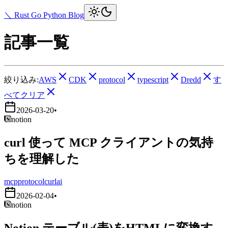
＼ Rust Go Python Blog
記事一覧
絞り込み:
AWS
CDK
protocol
typescript
Dredd
す
べてクリア
2026-03-20
•
notion
curl 使って MCP クライアントの気持
ちを理解した
mcp
protocol
curl
ai
2026-02-04
•
notion
Notion テーブル(表)をHTMLに変換す