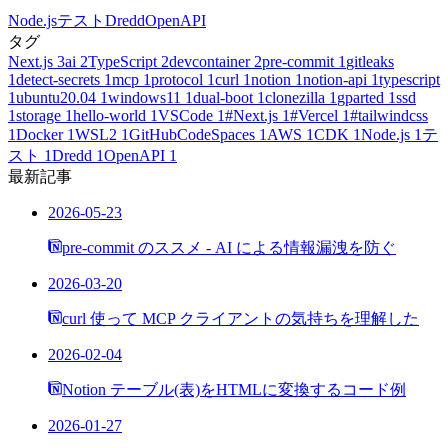
Node.js
テスト
Dredd
OpenAPI
タグ
Next.js
3
ai
2
TypeScript
2
devcontainer
2
pre-commit
1
gitleaks
1
detect-secrets
1
mcp
1
protocol
1
curl
1
notion
1
notion-api
1
typescript
1
ubuntu20.04
1
windows11
1
dual-boot
1
clonezilla
1
gparted
1
ssd
1
storage
1
hello-world
1
VSCode
1
#Next.js
1
#Vercel
1
#tailwindcss
1
Docker
1
WSL2
1
GitHubCodeSpaces
1
AWS
1
CDK
1
Node.js
1
テ
スト
1
Dredd
1
OpenAPI
1
最新記事
2026-05-23
pre-commit のススメ - AI による情報漏洩を防ぐ
2026-03-20
curl 使って MCP クライアントの気持ちを理解した
2026-02-04
Notion テーブル(表)をHTMLに変換するコード例
2026-01-27