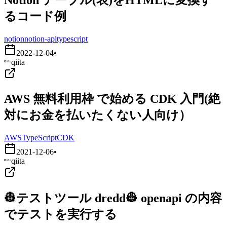
るコード例
notion
notion-api
typescript
2022-12-04
•
qiita
AWS 無料利用枠 で始める CDK 入門(絶
対にお金を払いたくない人向け）
AWS
TypeScript
CDK
2021-12-06
•
qiita
👷テストツール dredd👷 openapi の内容
でテストを実行する