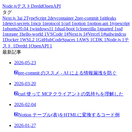
Node.js
テスト
Dredd
OpenAPI
タグ
Next.js
3
ai
2
TypeScript
2
devcontainer
2
pre-commit
1
gitleaks
1
detect-secrets
1
mcp
1
protocol
1
curl
1
notion
1
notion-api
1
typescript
1
ubuntu20.04
1
windows11
1
dual-boot
1
clonezilla
1
gparted
1
ssd
1
storage
1
hello-world
1
VSCode
1
#Next.js
1
#Vercel
1
#tailwindcss
1
Docker
1
WSL2
1
GitHubCodeSpaces
1
AWS
1
CDK
1
Node.js
1
テ
スト
1
Dredd
1
OpenAPI
1
最新記事
2026-05-23
pre-commit のススメ - AI による情報漏洩を防ぐ
2026-03-20
curl 使って MCP クライアントの気持ちを理解した
2026-02-04
Notion テーブル(表)をHTMLに変換するコード例
2026-01-27