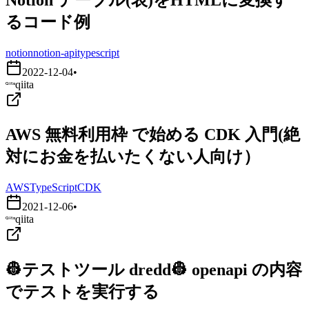
るコード例
notion
notion-api
typescript
2022-12-04
•
qiita
AWS 無料利用枠 で始める CDK 入門(絶
対にお金を払いたくない人向け）
AWS
TypeScript
CDK
2021-12-06
•
qiita
👷テストツール dredd👷 openapi の内容
でテストを実行する