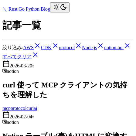
＼ Rust Go Python Blog
記事一覧
絞り込み:
AWS
CDK
protocol
Node.js
notion-api
すべてクリア
2026-03-20
•
notion
curl 使って MCP クライアントの気持
ちを理解した
mcp
protocol
curl
ai
2026-02-04
•
notion
Notion テーブル(表)をHTMLに変換す