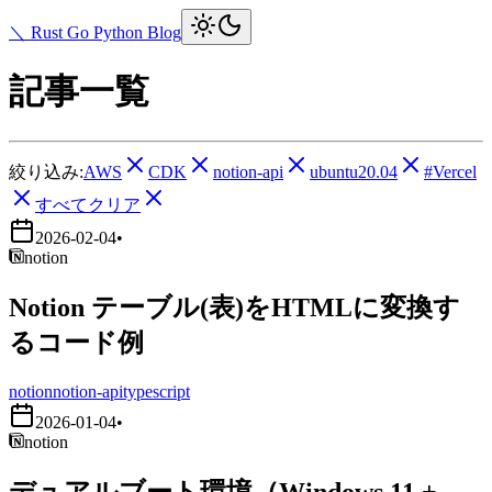
＼ Rust Go Python Blog
記事一覧
絞り込み:
AWS
CDK
notion-api
ubuntu20.04
#Vercel
すべてクリア
2026-02-04
•
notion
Notion テーブル(表)をHTMLに変換す
るコード例
notion
notion-api
typescript
2026-01-04
•
notion
デュアルブート環境（Windows 11 +