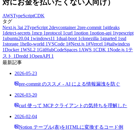
対にお金を払いたくない人向け）
AWS
TypeScript
CDK
タグ
Next.js
3
ai
2
TypeScript
2
devcontainer
2
pre-commit
1
gitleaks
1
detect-secrets
1
mcp
1
protocol
1
curl
1
notion
1
notion-api
1
typescript
1
ubuntu20.04
1
windows11
1
dual-boot
1
clonezilla
1
gparted
1
ssd
1
storage
1
hello-world
1
VSCode
1
#Next.js
1
#Vercel
1
#tailwindcss
1
Docker
1
WSL2
1
GitHubCodeSpaces
1
AWS
1
CDK
1
Node.js
1
テ
スト
1
Dredd
1
OpenAPI
1
最新記事
2026-05-23
pre-commit のススメ - AI による情報漏洩を防ぐ
2026-03-20
curl 使って MCP クライアントの気持ちを理解した
2026-02-04
Notion テーブル(表)をHTMLに変換するコード例