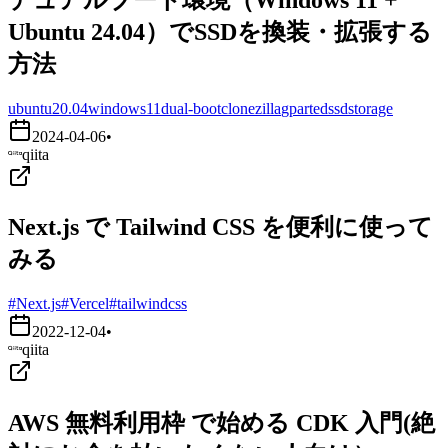
Ubuntu 24.04）でSSDを換装・拡張する
方法
ubuntu20.04
windows11
dual-boot
clonezilla
gparted
ssd
storage
2024-04-06
•
qiita
Next.js で Tailwind CSS を便利に使って
みる
#Next.js
#Vercel
#tailwindcss
2022-12-04
•
qiita
AWS 無料利用枠 で始める CDK 入門(絶