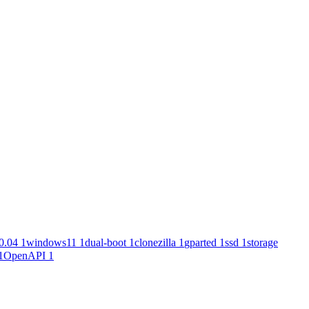
0.04
1
windows11
1
dual-boot
1
clonezilla
1
gparted
1
ssd
1
storage
1
OpenAPI
1