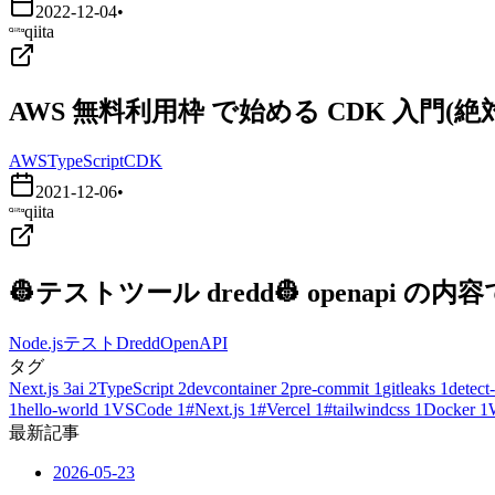
2022-12-04
•
qiita
AWS 無料利用枠 で始める CDK 入門
AWS
TypeScript
CDK
2021-12-06
•
qiita
👷テストツール dredd👷 openapi
Node.js
テスト
Dredd
OpenAPI
タグ
Next.js
3
ai
2
TypeScript
2
devcontainer
2
pre-commit
1
gitleaks
1
detect-
1
hello-world
1
VSCode
1
#Next.js
1
#Vercel
1
#tailwindcss
1
Docker
1
最新記事
2026-05-23