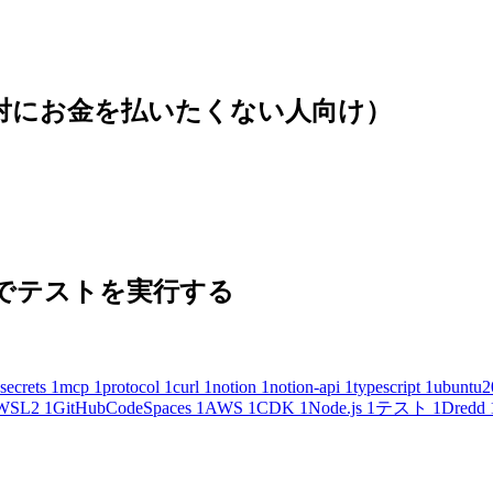
(絶対にお金を払いたくない人向け）
 の内容でテストを実行する
secrets
1
mcp
1
protocol
1
curl
1
notion
1
notion-api
1
typescript
1
ubuntu2
WSL2
1
GitHubCodeSpaces
1
AWS
1
CDK
1
Node.js
1
テスト
1
Dredd