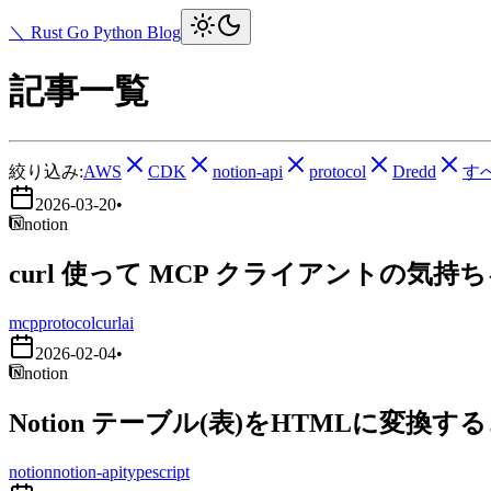
＼ Rust Go Python Blog
記事一覧
絞り込み:
AWS
CDK
notion-api
protocol
Dredd
す
2026-03-20
•
notion
curl 使って MCP クライアントの気持
mcp
protocol
curl
ai
2026-02-04
•
notion
Notion テーブル(表)をHTMLに変換す
notion
notion-api
typescript