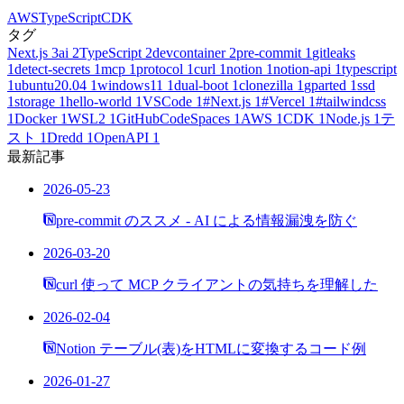
AWS
TypeScript
CDK
タグ
Next.js
3
ai
2
TypeScript
2
devcontainer
2
pre-commit
1
gitleaks
1
detect-secrets
1
mcp
1
protocol
1
curl
1
notion
1
notion-api
1
typescript
1
ubuntu20.04
1
windows11
1
dual-boot
1
clonezilla
1
gparted
1
ssd
1
storage
1
hello-world
1
VSCode
1
#Next.js
1
#Vercel
1
#tailwindcss
1
Docker
1
WSL2
1
GitHubCodeSpaces
1
AWS
1
CDK
1
Node.js
1
テ
スト
1
Dredd
1
OpenAPI
1
最新記事
2026-05-23
pre-commit のススメ - AI による情報漏洩を防ぐ
2026-03-20
curl 使って MCP クライアントの気持ちを理解した
2026-02-04
Notion テーブル(表)をHTMLに変換するコード例
2026-01-27