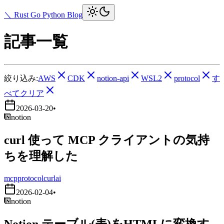
＼ Rust Go Python Blog
記事一覧
絞り込み:
AWS
CDK
notion-api
WSL2
protocol
す
べてクリア
2026-03-20
•
notion
curl 使って MCP クライアントの気持
ちを理解した
mcp
protocol
curl
ai
2026-02-04
•
notion
Notion テーブル(表)をHTMLに変換す