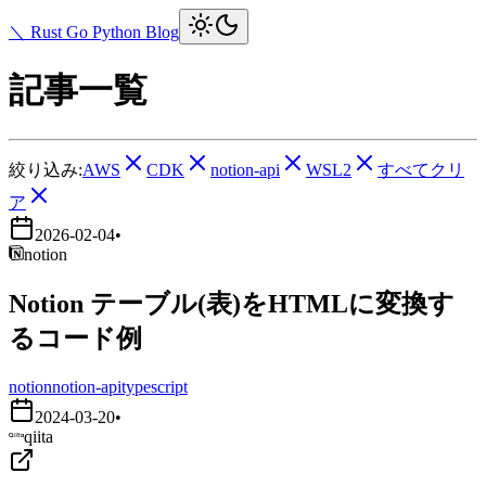
＼ Rust Go Python Blog
記事一覧
絞り込み:
AWS
CDK
notion-api
WSL2
すべてクリ
ア
2026-02-04
•
notion
Notion テーブル(表)をHTMLに変換す
るコード例
notion
notion-api
typescript
2024-03-20
•
qiita