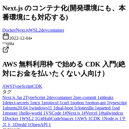
Next.js のコンテナ化(開発環境にも、本
番環境にも対応する)
Docker
Next.js
WSL2
devcontainer
2022-12-04
•
qiita
AWS 無料利用枠 で始める CDK 入門(絶
対にお金を払いたくない人向け）
AWS
TypeScript
CDK
タグ
Next.js
3
ai
2
TypeScript
2
devcontainer
2
pre-commit
1
gitleaks
1
detect-secrets
1
mcp
1
protocol
1
curl
1
notion
1
notion-api
1
typescript
1
ubuntu20.04
1
windows11
1
dual-boot
1
clonezilla
1
gparted
1
ssd
1
storage
1
hello-world
1
VSCode
1
#Next.js
1
#Vercel
1
#tailwindcss
1
Docker
1
WSL2
1
GitHubCodeSpaces
1
AWS
1
CDK
1
Node.js
1
テ
スト
1
Dredd
1
OpenAPI
1