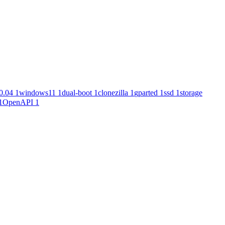
0.04
1
windows11
1
dual-boot
1
clonezilla
1
gparted
1
ssd
1
storage
1
OpenAPI
1