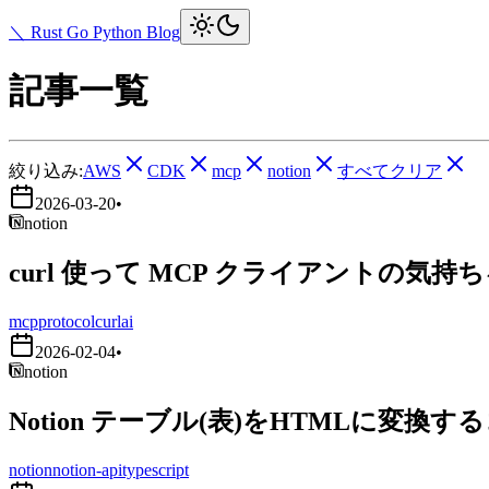
＼ Rust Go Python Blog
記事一覧
絞り込み:
AWS
CDK
mcp
notion
すべてクリア
2026-03-20
•
notion
curl 使って MCP クライアントの気持
mcp
protocol
curl
ai
2026-02-04
•
notion
Notion テーブル(表)をHTMLに変換す
notion
notion-api
typescript