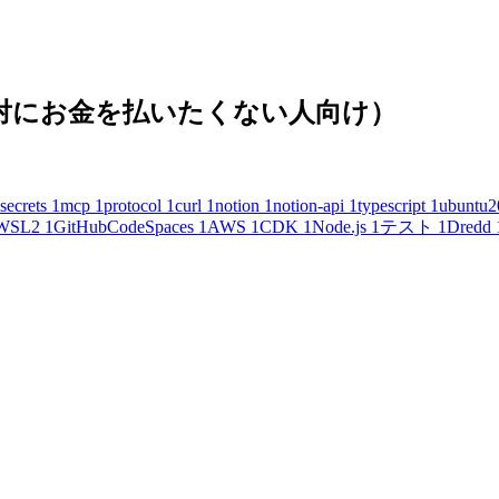
(絶対にお金を払いたくない人向け）
secrets
1
mcp
1
protocol
1
curl
1
notion
1
notion-api
1
typescript
1
ubuntu2
WSL2
1
GitHubCodeSpaces
1
AWS
1
CDK
1
Node.js
1
テスト
1
Dredd