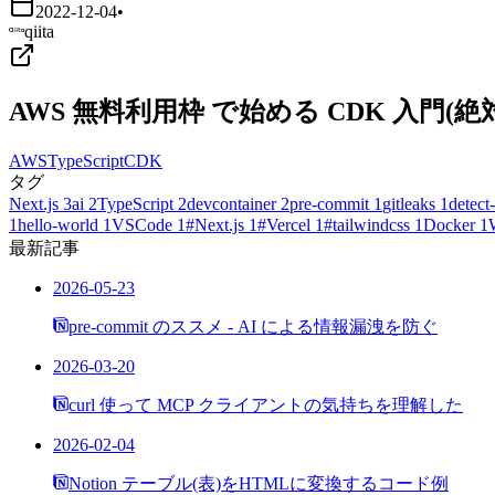
2022-12-04
•
qiita
AWS 無料利用枠 で始める CDK 入門
AWS
TypeScript
CDK
タグ
Next.js
3
ai
2
TypeScript
2
devcontainer
2
pre-commit
1
gitleaks
1
detect-
1
hello-world
1
VSCode
1
#Next.js
1
#Vercel
1
#tailwindcss
1
Docker
1
最新記事
2026-05-23
pre-commit のススメ - AI による情報漏洩を防ぐ
2026-03-20
curl 使って MCP クライアントの気持ちを理解した
2026-02-04
Notion テーブル(表)をHTMLに変換するコード例