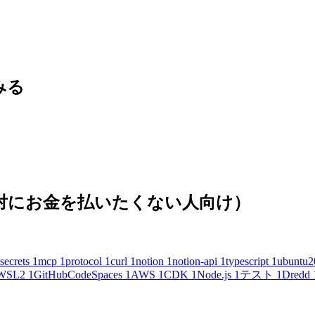
てみる
(絶対にお金を払いたくない人向け）
secrets
1
mcp
1
protocol
1
curl
1
notion
1
notion-api
1
typescript
1
ubuntu2
WSL2
1
GitHubCodeSpaces
1
AWS
1
CDK
1
Node.js
1
テスト
1
Dredd