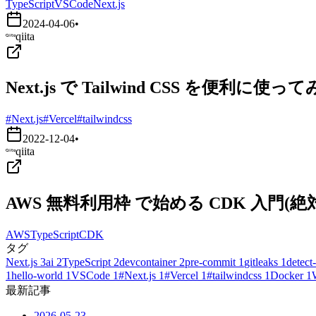
TypeScript
VSCode
Next.js
2024-04-06
•
qiita
Next.js で Tailwind CSS を便利に使っ
#Next.js
#Vercel
#tailwindcss
2022-12-04
•
qiita
AWS 無料利用枠 で始める CDK 入門
AWS
TypeScript
CDK
タグ
Next.js
3
ai
2
TypeScript
2
devcontainer
2
pre-commit
1
gitleaks
1
detect-
1
hello-world
1
VSCode
1
#Next.js
1
#Vercel
1
#tailwindcss
1
Docker
1
最新記事
2026-05-23