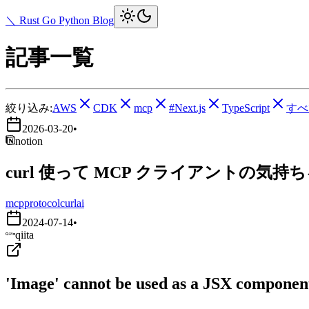
＼ Rust Go Python Blog
記事一覧
絞り込み:
AWS
CDK
mcp
#Next.js
TypeScript
すべ
2026-03-20
•
notion
curl 使って MCP クライアントの気持
mcp
protocol
curl
ai
2024-07-14
•
qiita
'Image' cannot be used as a JSX component.