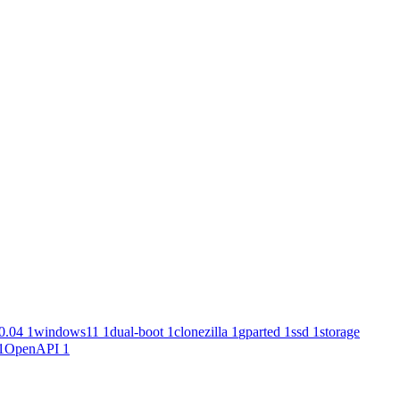
0.04
1
windows11
1
dual-boot
1
clonezilla
1
gparted
1
ssd
1
storage
1
OpenAPI
1