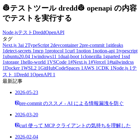
👷テストツール dredd👷 openapi の内容
でテストを実行する
Node.js
テスト
Dredd
OpenAPI
タグ
Next.js
3
ai
2
TypeScript
2
devcontainer
2
pre-commit
1
gitleaks
1
detect-secrets
1
mcp
1
protocol
1
curl
1
notion
1
notion-api
1
typescript
1
ubuntu20.04
1
windows11
1
dual-boot
1
clonezilla
1
gparted
1
ssd
1
storage
1
hello-world
1
VSCode
1
#Next.js
1
#Vercel
1
#tailwindcss
1
Docker
1
WSL2
1
GitHubCodeSpaces
1
AWS
1
CDK
1
Node.js
1
テ
スト
1
Dredd
1
OpenAPI
1
最新記事
2026-05-23
pre-commit のススメ - AI による情報漏洩を防ぐ
2026-03-20
curl 使って MCP クライアントの気持ちを理解した
2026-02-04