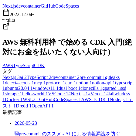
Next.js
devcontainer
GitHubCodeSpaces
2022-12-04
•
qiita
AWS 無料利用枠 で始める CDK 入門(絶
対にお金を払いたくない人向け）
AWS
TypeScript
CDK
タグ
Next.js
3
ai
2
TypeScript
2
devcontainer
2
pre-commit
1
gitleaks
1
detect-secrets
1
mcp
1
protocol
1
curl
1
notion
1
notion-api
1
typescript
1
ubuntu20.04
1
windows11
1
dual-boot
1
clonezilla
1
gparted
1
ssd
1
storage
1
hello-world
1
VSCode
1
#Next.js
1
#Vercel
1
#tailwindcss
1
Docker
1
WSL2
1
GitHubCodeSpaces
1
AWS
1
CDK
1
Node.js
1
テ
スト
1
Dredd
1
OpenAPI
1
最新記事
2026-05-23
pre-commit のススメ - AI による情報漏洩を防ぐ