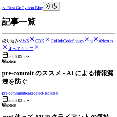
＼ Rust Go Python Blog
記事一覧
絞り込み:
AWS
CDK
GitHubCodeSpaces
ai
#Next.js
すべてクリア
2026-05-23
•
notion
pre-commit のススメ - AI による情報漏
洩を防ぐ
pre-commit
gitleaks
detect-secrets
ai
2026-03-20
•
notion
curl 使って MCP クライアントの気持