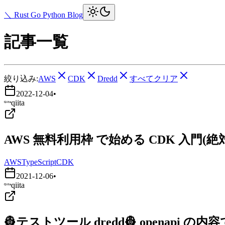
＼ Rust Go Python Blog
記事一覧
絞り込み:
AWS
CDK
Dredd
すべてクリア
2022-12-04
•
qiita
AWS 無料利用枠 で始める CDK 入門
AWS
TypeScript
CDK
2021-12-06
•
qiita
👷テストツール dredd👷 openapi