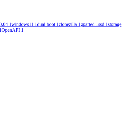
0.04
1
windows11
1
dual-boot
1
clonezilla
1
gparted
1
ssd
1
storage
1
OpenAPI
1