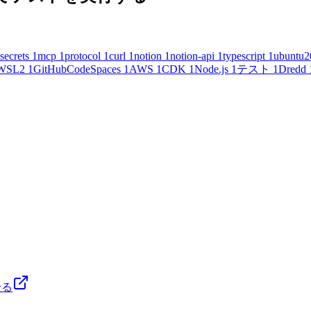
secrets
1
mcp
1
protocol
1
curl
1
notion
1
notion-api
1
typescript
1
ubuntu2
WSL2
1
GitHubCodeSpaces
1
AWS
1
CDK
1
Node.js
1
テスト
1
Dredd
せる