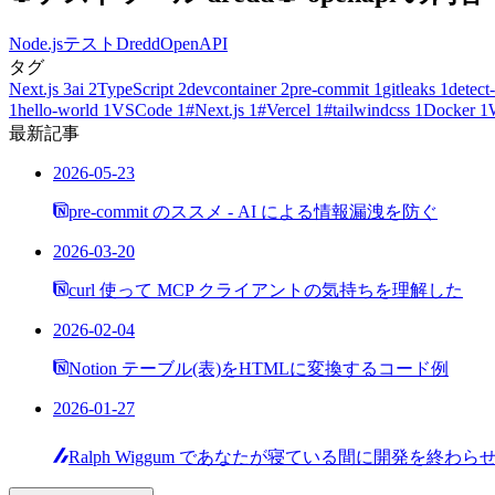
Node.js
テスト
Dredd
OpenAPI
タグ
Next.js
3
ai
2
TypeScript
2
devcontainer
2
pre-commit
1
gitleaks
1
detect-
1
hello-world
1
VSCode
1
#Next.js
1
#Vercel
1
#tailwindcss
1
Docker
1
最新記事
2026-05-23
pre-commit のススメ - AI による情報漏洩を防ぐ
2026-03-20
curl 使って MCP クライアントの気持ちを理解した
2026-02-04
Notion テーブル(表)をHTMLに変換するコード例
2026-01-27
Ralph Wiggum であなたが寝ている間に開発を終わら