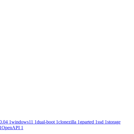
0.04
1
windows11
1
dual-boot
1
clonezilla
1
gparted
1
ssd
1
storage
1
OpenAPI
1