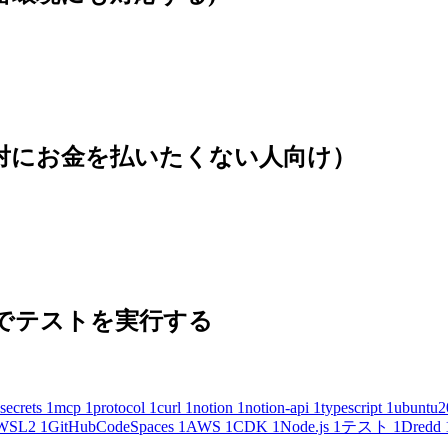
(絶対にお金を払いたくない人向け）
 の内容でテストを実行する
secrets
1
mcp
1
protocol
1
curl
1
notion
1
notion-api
1
typescript
1
ubuntu2
WSL2
1
GitHubCodeSpaces
1
AWS
1
CDK
1
Node.js
1
テスト
1
Dredd