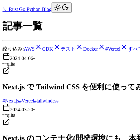
＼ Rust Go Python Blog
記事一覧
絞り込み:
AWS
CDK
テスト
Docker
#Vercel
すべ
2024-04-06
•
qiita
Next.js で Tailwind CSS を便利に使っ
#Next.js
#Vercel
#tailwindcss
2024-03-20
•
qiita
Next.js のコンテナ化(開発環境にも、