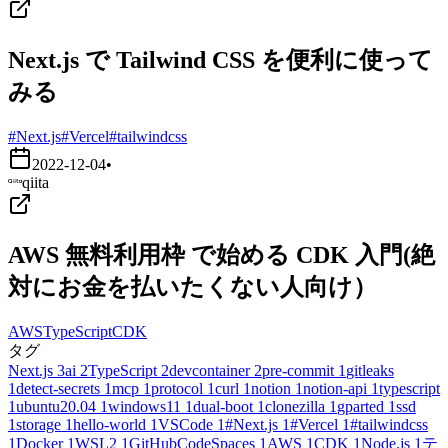
Next.js で Tailwind CSS を便利に使って
みる
#Next.js
#Vercel
#tailwindcss
2022-12-04
•
qiita
AWS 無料利用枠 で始める CDK 入門(絶
対にお金を払いたくない人向け）
AWS
TypeScript
CDK
タグ
Next.js
3
ai
2
TypeScript
2
devcontainer
2
pre-commit
1
gitleaks
1
detect-secrets
1
mcp
1
protocol
1
curl
1
notion
1
notion-api
1
typescript
1
ubuntu20.04
1
windows11
1
dual-boot
1
clonezilla
1
gparted
1
ssd
1
storage
1
hello-world
1
VSCode
1
#Next.js
1
#Vercel
1
#tailwindcss
1
Docker
1
WSL2
1
GitHubCodeSpaces
1
AWS
1
CDK
1
Node.js
1
テ