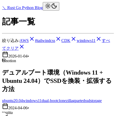
＼ Rust Go Python Blog
記事一覧
絞り込み:
AWS
#tailwindcss
CDK
windows11
すべ
てクリア
2026-01-04
•
notion
デュアルブート環境（Windows 11 +
Ubuntu 24.04）でSSDを換装・拡張する
方法
ubuntu20.04
windows11
dual-boot
clonezilla
gparted
ssd
storage
2024-04-06
•
qiita