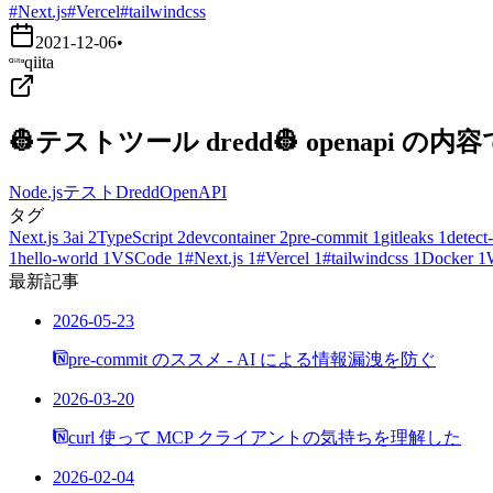
#Next.js
#Vercel
#tailwindcss
2021-12-06
•
qiita
👷テストツール dredd👷 openapi
Node.js
テスト
Dredd
OpenAPI
タグ
Next.js
3
ai
2
TypeScript
2
devcontainer
2
pre-commit
1
gitleaks
1
detect-
1
hello-world
1
VSCode
1
#Next.js
1
#Vercel
1
#tailwindcss
1
Docker
1
最新記事
2026-05-23
pre-commit のススメ - AI による情報漏洩を防ぐ
2026-03-20
curl 使って MCP クライアントの気持ちを理解した
2026-02-04