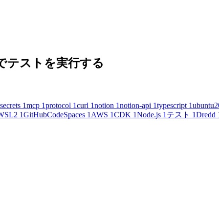
 の内容でテストを実行する
secrets
1
mcp
1
protocol
1
curl
1
notion
1
notion-api
1
typescript
1
ubuntu2
WSL2
1
GitHubCodeSpaces
1
AWS
1
CDK
1
Node.js
1
テスト
1
Dredd