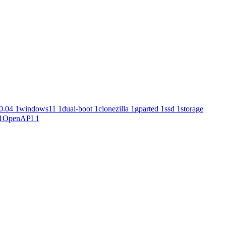
0.04
1
windows11
1
dual-boot
1
clonezilla
1
gparted
1
ssd
1
storage
1
OpenAPI
1