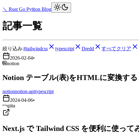
＼ Rust Go Python Blog
記事一覧
絞り込み:
#tailwindcss
typescript
Dredd
すべてクリア
2026-02-04
•
notion
Notion テーブル(表)をHTMLに変換す
notion
notion-api
typescript
2024-04-06
•
qiita
Next.js で Tailwind CSS を便利に使っ