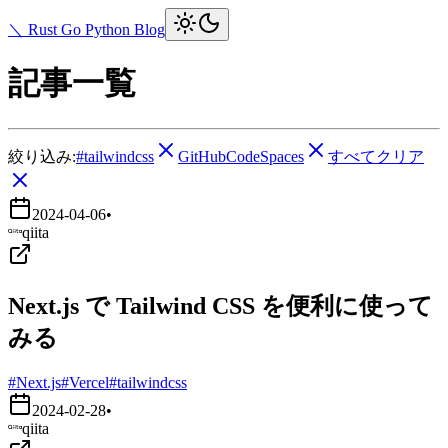
＼ Rust Go Python Blog
記事一覧
絞り込み:
#tailwindcss
GitHubCodeSpaces
すべてクリア
2024-04-06
•
qiita
Next.js で Tailwind CSS を便利に使って
みる
#Next.js
#Vercel
#tailwindcss
2024-02-28
•
qiita