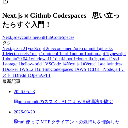
Next.js ⨉ Github Codespaces - 思い立っ
たらすぐ入門！
Next.js
devcontainer
GitHubCodeSpaces
タグ
Next.js
3
ai
2
TypeScript
2
devcontainer
2
pre-commit
1
gitleaks
1
detect-secrets
1
mcp
1
protocol
1
curl
1
notion
1
notion-api
1
typescript
1
ubuntu20.04
1
windows11
1
dual-boot
1
clonezilla
1
gparted
1
ssd
1
storage
1
hello-world
1
VSCode
1
#Next.js
1
#Vercel
1
#tailwindcss
1
Docker
1
WSL2
1
GitHubCodeSpaces
1
AWS
1
CDK
1
Node.js
1
テ
スト
1
Dredd
1
OpenAPI
1
最新記事
2026-05-23
pre-commit のススメ - AI による情報漏洩を防ぐ
2026-03-20
curl 使って MCP クライアントの気持ちを理解した